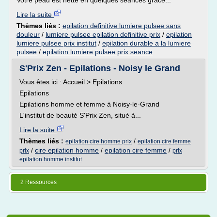
Votre peau est nette en quelques séances grâce...
Lire la suite
Thèmes liés :
epilation definitive lumiere pulsee sans
douleur
/
lumiere pulsee epilation definitive prix
/
epilation
lumiere pulsee prix institut
/
epilation durable a la lumiere
pulsee
/
epilation lumiere pulsee prix seance
S'Prix Zen - Epilations - Noisy le Grand
Vous êtes ici : Accueil > Epilations
Epilations
Epilations homme et femme à Noisy-le-Grand
L'institut de beauté S'Prix Zen, situé à...
Lire la suite
Thèmes liés :
/
epilation cire homme prix
epilation cire femme
/
cire epilation homme
/
epilation cire femme
/
prix
prix
epilation homme institut
2 Ressources