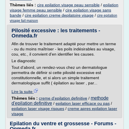
Thèmes liés :
cire epilation visage peau sensible
/
epilation
visage femme peau sensible
/
cire epilation visage sans
bande
/
cire epilation creme depilatoire visage
/
cire epilation
visage fait maison
Pilosité excessive : les traitements -
Onmeda.fr
Afin de trouver le traitement adapté pour mettre un terme
- ou du moins maîtriser - les poils indésirables au visage,
cou, etc., il convient d'en identifier les causes.
Le diagnostic
Tout d'abord, un rendez-vous chez un dermatologue
permettra de définir si cette pilosité excessive est
constitutionnelle, et si alors un simple traitement
dermatologique suffit ( épilation au laser , par...
Lire la suite
methode
Thèmes liés :
creme d'epilation definitive
/
d'epilation definitive
/
epilation laser efficace ou pas
/
epilation laser visage risques
/
creme apres epilation laser
visage
Epilation du ventre et grossesse - Forums -
Onmeda.fr