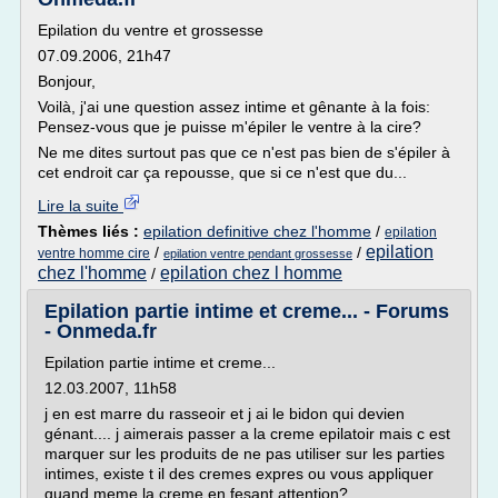
Epilation du ventre et grossesse
07.09.2006, 21h47
Bonjour,
Voilà, j'ai une question assez intime et gênante à la fois:
Pensez-vous que je puisse m'épiler le ventre à la cire?
Ne me dites surtout pas que ce n'est pas bien de s'épiler à
cet endroit car ça repousse, que si ce n'est que du...
Lire la suite
Thèmes liés :
epilation definitive chez l'homme
/
epilation
epilation
/
/
ventre homme cire
epilation ventre pendant grossesse
chez l'homme
epilation chez l homme
/
Epilation partie intime et creme... - Forums
- Onmeda.fr
Epilation partie intime et creme...
12.03.2007, 11h58
j en est marre du rasseoir et j ai le bidon qui devien
génant.... j aimerais passer a la creme epilatoir mais c est
marquer sur les produits de ne pas utiliser sur les parties
intimes, existe t il des cremes expres ou vous appliquer
quand meme la creme en fesant attention?