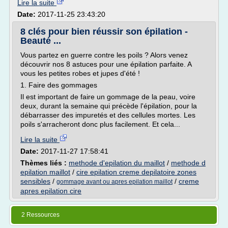
Lire la suite
Date:
2017-11-25 23:43:20
8 clés pour bien réussir son épilation -
Beauté ...
Vous partez en guerre contre les poils ? Alors venez
découvrir nos 8 astuces pour une épilation parfaite. A
vous les petites robes et jupes d'été !
1. Faire des gommages
Il est important de faire un gommage de la peau, voire
deux, durant la semaine qui précède l'épilation, pour la
débarrasser des impuretés et des cellules mortes. Les
poils s'arracheront donc plus facilement. Et cela...
Lire la suite
Date:
2017-11-27 17:58:41
Thèmes liés :
methode d'epilation du maillot
/
methode d
epilation maillot
/
cire epilation creme depilatoire zones
sensibles
/
/
creme
gommage avant ou apres epilation maillot
apres epilation cire
2 Ressources