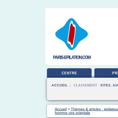
PARIS-EPILATION.COM
CENTRE
PR
ACCUEIL
| CLASSEMENT :
SITES
,
AU
Accueil
>
Thèmes & articles : épilateu
homme cire orientale