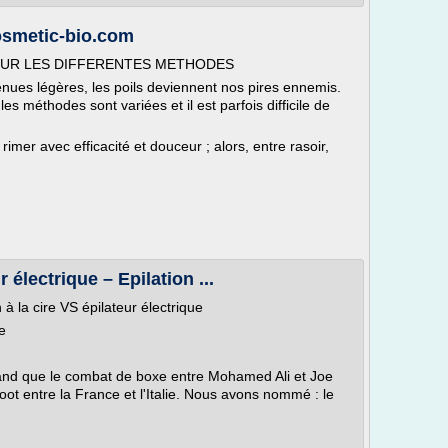
smetic-bio.com
T SUR LES DIFFERENTES METHODES
enues légères, les poils deviennent nos pires ennemis.
es méthodes sont variées et il est parfois difficile de
t rimer avec efficacité et douceur ; alors, entre rasoir,
r électrique – Epilation ...
 à la cire VS épilateur électrique
ue
rand que le combat de boxe entre Mohamed Ali et Joe
oot entre la France et l'Italie. Nous avons nommé : le