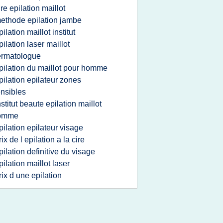
ire epilation maillot
ethode epilation jambe
pilation maillot institut
pilation laser maillot
ermatologue
pilation du maillot pour homme
pilation epilateur zones
nsibles
nstitut beaute epilation maillot
omme
pilation epilateur visage
rix de l epilation a la cire
pilation definitive du visage
pilation maillot laser
rix d une epilation