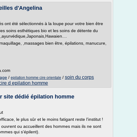
eilles d'Angelina
s ont été sélectionnés à la loupe pour votre bien être
es soins esthétiques bio et les soins de détente du
en,ayurvédique,Japonais,Hawaien....
maquillage, ,massages bien être, épilations, manucure,
na.com
soin du corps
sage
/
/
epilation homme cire orientale
cire d epilation homme
1er site dédié épilation homme
ut
icace, le plus sûr et le moins fatigant reste l'institut !
e ouvrent ou accueillent des hommes mais ils ne sont
mmes qui s'épilent).