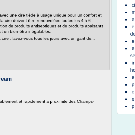
c
m
s avec une cire tiède à usage unique pour un confort et
e
a cire doivent être renouvelées toutes les 4 à 6
ation de produits antiseptiques et de produits apaisants
e
t un bien-être inégalables.
d
cire : lavez-vous tous les jours avec un gant de...
e
e
se
i
h
e
Dream
p
e
e
rablement et rapidement à proximité des Champs-
p