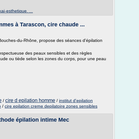
ai-esthetique. ...
mes à Tarascon, cire chaude ...
s Bouches-du-Rhône, propose des séances d'épilation
espectueuse des peaux sensibles et des règles
haude ou tiède selon les zones du corps, pour une peau
e
cire d epilation homme
/
/
institut d'epilation
e
/
cire epilation creme depilatoire zones sensibles
thode épilation intime Mec