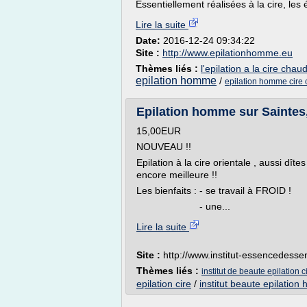
Essentiellement réalisées à la cire, les 
Lire la suite
Date:
2016-12-24 09:34:22
Site :
http://www.epilationhomme.eu
Thèmes liés :
l'epilation a la cire ch
epilation homme
/
epilation homme cire 
Epilation homme sur Saintes, i
15,00EUR
NOUVEAU !!
Epilation à la cire orientale , aussi dît
encore meilleure !!
Les bienfaits : - se travail à FROID !
- une...
Lire la suite
Site :
http://www.institut-essencedesse
Thèmes liés :
institut de beaute epilation c
epilation cire
/
institut beaute epilatio