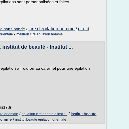
épilations sont personnalisées et faites...
cire d'epilation homme
cire d
aude sans bande
/
/
/
orientale
meilleur cire epilation homme
nstitut de beauté - Institut ...
es épilation à froid ou au caramel pour une épilation
ns17.fr
/
/
institut beaute
ire orientale
epilation cire orientale institut
n homme
/
institut beaute epilation orientale