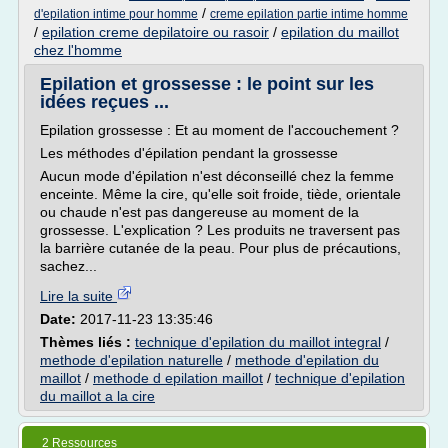
/
d'epilation intime pour homme
creme epilation partie intime homme
/
epilation creme depilatoire ou rasoir
/
epilation du maillot
chez l'homme
Epilation et grossesse : le point sur les
idées reçues ...
Epilation grossesse : Et au moment de l'accouchement ?
Les méthodes d'épilation pendant la grossesse
Aucun mode d'épilation n'est déconseillé chez la femme
enceinte. Même la cire, qu'elle soit froide, tiède, orientale
ou chaude n'est pas dangereuse au moment de la
grossesse. L'explication ? Les produits ne traversent pas
la barrière cutanée de la peau. Pour plus de précautions,
sachez...
Lire la suite
Date:
2017-11-23 13:35:46
Thèmes liés :
technique d'epilation du maillot integral
/
methode d'epilation naturelle
/
methode d'epilation du
maillot
/
methode d epilation maillot
/
technique d'epilation
du maillot a la cire
2 Ressources