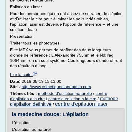
Le YAG et l'Alexandrite.
Epilation au laser
Pour les personnes qui en ont assez de se raser, de s'épiler
et d'utiliser la cire pour éliminer les poils indésirables,
l'épilation laser est devenue l'option de référence -- et une
solution idéale.
Présentation
Traiter tous les phototypes
Elite MPX vous permet de profiter des deux longueurs
d'onde de référence : L'Alexandrite 755nm et le Nd:Yag
1064nm - en un seul système. Ces longueurs d'onde offrent
des résultats à long...
Lire la suite
Date:
2016-05-19 13:13:00
Site :
http://www.esthetiquedianebabin.com
Thèmes liés :
methode d'epilation naturelle
/
centre
methode
d'epilation a la cire
/
centre d epilation a la cire
/
centre d'epilation laser
d'epilation definitive
/
la medecine douce: L’épilation
L'épilation
L'épilation au naturel