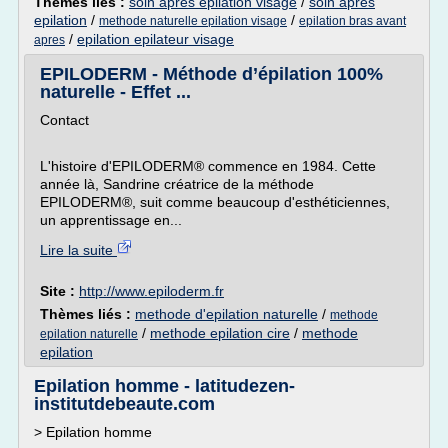
Thèmes liés :
soin apres epilation visage
/
soin apres
epilation
/
/
methode naturelle epilation visage
epilation bras avant
/
epilation epilateur visage
apres
EPILODERM - Méthode d’épilation 100%
naturelle - Effet ...
Contact
L'histoire d'EPILODERM® commence en 1984. Cette
année là, Sandrine créatrice de la méthode
EPILODERM®, suit comme beaucoup d'esthéticiennes,
un apprentissage en...
Lire la suite
Site :
http://www.epiloderm.fr
Thèmes liés :
methode d'epilation naturelle
/
methode
/
methode epilation cire
/
methode
epilation naturelle
epilation
Epilation homme - latitudezen-
institutdebeaute.com
> Epilation homme