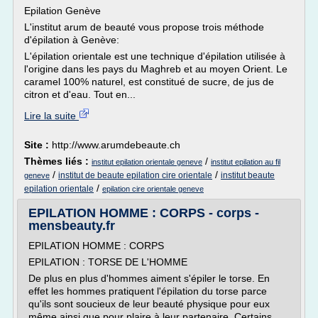
Epilation Genève
L'institut arum de beauté vous propose trois méthode
d'épilation à Genève:
L'épilation orientale est une technique d'épilation utilisée à
l'origine dans les pays du Maghreb et au moyen Orient. Le
caramel 100% naturel, est constitué de sucre, de jus de
citron et d'eau. Tout en...
Lire la suite
Site :
http://www.arumdebeaute.ch
Thèmes liés :
/
institut epilation orientale geneve
institut epilation au fil
/
/
institut de beaute epilation cire orientale
institut beaute
geneve
/
epilation orientale
epilation cire orientale geneve
EPILATION HOMME : CORPS - corps -
mensbeauty.fr
EPILATION HOMME : CORPS
EPILATION : TORSE DE L'HOMME
De plus en plus d'hommes aiment s'épiler le torse. En
effet les hommes pratiquent l'épilation du torse parce
qu'ils sont soucieux de leur beauté physique pour eux
même ainsi que pour plaire à leur partenaire. Certains