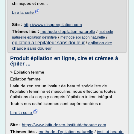
chimiques et non...
Lire la suite
Site :
http://www.disqueepilation.com
Thèmes liés :
methode d'epilation naturelle
/
methode
/
/
naturelle epilation definitive
methode epilation naturelle
epilation a l'epilateur sans douleur
/
epilation cire
chaude sans douleur
Produit épilation en ligne, cire et crèmes à
épiler ...
> Epilation femme
Epilation femme
Latitude zen est un institut de beauté spécialiste de
l'épilation féminine et masculine, nous effectuons toutes
épilations du corps y compris l'épilation intime intégral.
Toutes nos esthéticiennes sont expérimentées et...
Lire la suite
Site :
https://www.latitudezen-institutdebeaute.com
Thèmes liés :
methode d'epilation naturelle
/
institut beaute