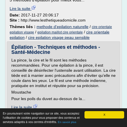
3 méthodes d'épilation pour mieux vous...
Lire la suite
Date:
2017-11-27 20:06:17
Site :
http://www.lesthetiqueadomicile.com
Thèmes liés :
methode d'epilation naturelle
/
cire orientale
/
/
cire orientale
epilation visage
epilation maillot cire orientale
epilation
/
cire epilation visage peau sensible
Épilation - Techniques et méthodes -
Santé-Médecine
La pince, la cire et le fil sont les méthodes
recommandées. Pour une épilation à la pince, il est
conseillé de désinfecter l'ustensile avant utilisation. La cire
tiède est à manier avec précautions afin d'éviter qu'elle ne
coule dans les yeux. Le fil est une méthode indienne,
pratiquée en institut et réputée pour sa précision.
Moustache
Pour les poils du duvet au-dessus de la...
Lire la suite
En poursuivant votre navigation sur ce site, vous acceptez
Date:
2017-11-17 10:21:14
X
l'utilisation de cookies pour vous proposer des contenus et
Site :
http://sante-medecine.journaldesfemmes.com
services adaptés à vos centres d'intérêts.
En savoir plus