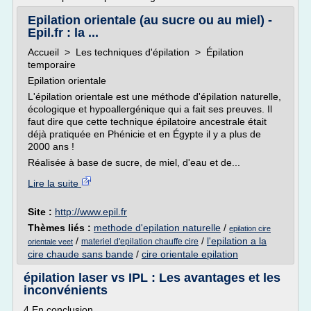
Epilation orientale (au sucre ou au miel) -
Epil.fr : la ...
Accueil > Les techniques d'épilation > Épilation
temporaire
Epilation orientale
L'épilation orientale est une méthode d'épilation naturelle,
écologique et hypoallergénique qui a fait ses preuves. Il
faut dire que cette technique épilatoire ancestrale était
déjà pratiquée en Phénicie et en Égypte il y a plus de
2000 ans !
Réalisée à base de sucre, de miel, d'eau et de...
Lire la suite
Site :
http://www.epil.fr
Thèmes liés :
methode d'epilation naturelle
/
epilation cire
/
/
l'epilation a la
materiel d'epilation chauffe cire
orientale veet
cire chaude sans bande
/
cire orientale epilation
épilation laser vs IPL : Les avantages et les
inconvénients
4 En conclusion