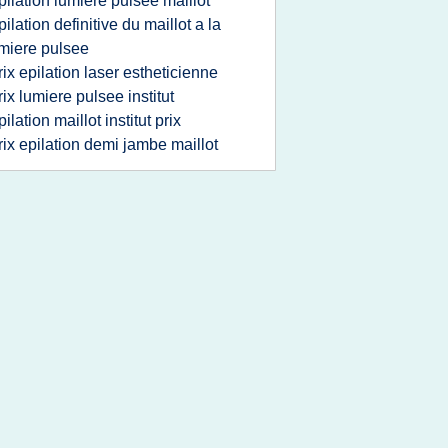
pilation lumiere pulsee maillot
pilation definitive du maillot a la
miere pulsee
rix epilation laser estheticienne
rix lumiere pulsee institut
pilation maillot institut prix
rix epilation demi jambe maillot