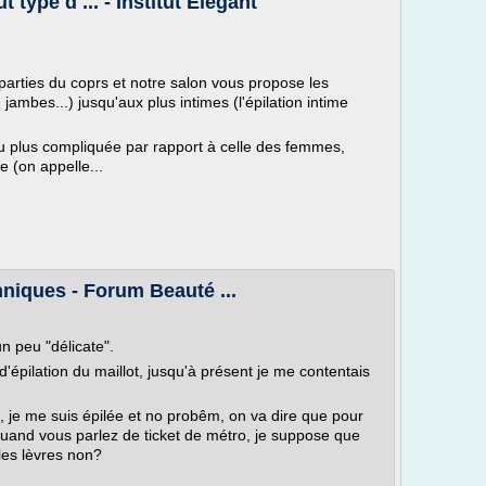
 type d ... - Institut Elegant
parties du coprs et notre salon vous propose les
s, jambes...) jusqu'aux plus intimes (l'épilation intime
u plus compliquée par rapport à celle des femmes,
e (on appelle...
chniques - Forum Beauté ...
n peu "délicate".
épilation du maillot, jusqu'à présent je me contentais
n, je me suis épilée et no probêm, on va dire que pour
s quand vous parlez de ticket de métro, je suppose que
les lèvres non?