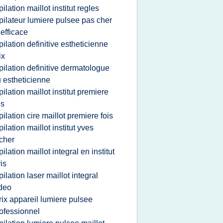
pilation maillot institut regles
pilateur lumiere pulsee pas cher
 efficace
pilation definitive estheticienne
ix
pilation definitive dermatologue
 estheticienne
pilation maillot institut premiere
is
pilation cire maillot premiere fois
pilation maillot institut yves
cher
pilation maillot integral en institut
is
pilation laser maillot integral
deo
rix appareil lumiere pulsee
ofessionnel