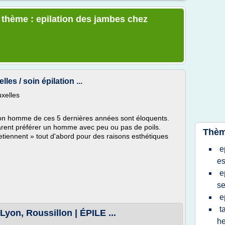
e thème : epilation des jambes chez
es / soin épilation ...
uxelles
tion homme de ces 5 dernières années sont éloquents.
arent préférer un homme avec peu ou pas de poils.
Thèm
etiennent » tout d'abord pour des raisons esthétiques
e
es
e
se
e
t
Lyon, Roussillon | ÉPILE ...
he