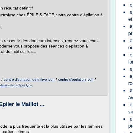
e
 résultat définitif
e
ectrolyse chez ÉPILE & FACE, votre centre d'épilation à
et
e
.
pr
e
ns ressentir des douleurs intenses, rendez-vous chez
oderne vous propose des séances d'épilation à
ou
t définitif sur les...
e
fo
e
e
/
/
/
e
centre d'epilation definitive lyon
centre d'epilation lyon
ro
ilation electrolyse lyon
e
av
piler le Maillot ...
e
vi
p
pr
thode la plus fréquente et la plus utilisée par les femmes
 parties intimes.