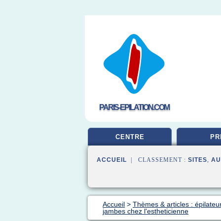
PARIS-EPILATION.COM
CENTRE
PR
ACCUEIL
| CLASSEMENT :
SITES
,
AU
Accueil
>
Thèmes & articles : épilateu
jambes chez l'estheticienne