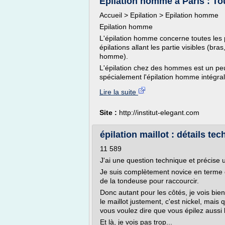
Epilation homme à Paris : Tout
Accueil > Epilation > Epilation homme
Epilation homme
L'épilation homme concerne toutes les 
épilations allant les partie visibles (bra
homme).
L'épilation chez des hommes est un pe
spécialement l'épilation homme intégral
Lire la suite
Site :
http://institut-elegant.com
épilation maillot : détails te
11 589
J'ai une question technique et précise u
Je suis complètement novice en terme d'
de la tondeuse pour raccourcir.
Donc autant pour les côtés, je vois bie
le maillot justement, c'est nickel, mai
vous voulez dire que vous épilez aussi 
Et là, je vois pas trop...