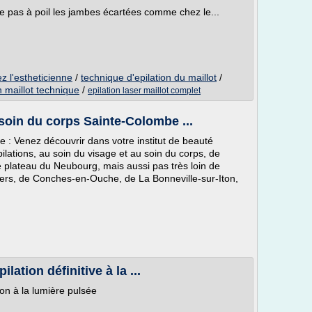
e pas à poil les jambes écartées comme chez le...
z l'estheticienne
/
technique d'epilation du maillot
/
n maillot technique
/
epilation laser maillot complet
 soin du corps Sainte-Colombe ...
ge : Venez découvrir dans votre institut de beauté
ilations, au soin du visage et au soin du corps, de
plateau du Neubourg, mais aussi pas très loin de
ers, de Conches-en-Ouche, de La Bonneville-sur-Iton,
lation définitive à la ...
ion à la lumière pulsée