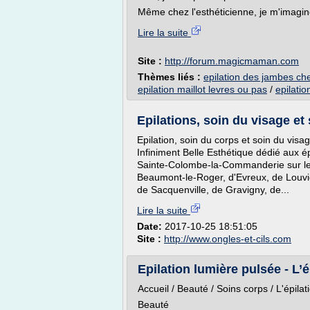
Même chez l'esthéticienne, je m'imagin
Lire la suite
Site :
http://forum.magicmaman.com
Thèmes liés :
epilation des jambes che
epilation maillot levres ou pas
/
epilatio
Epilations, soin du visage et
Epilation, soin du corps et soin du visa
Infiniment Belle Esthétique dédié aux ép
Sainte-Colombe-la-Commanderie sur le 
Beaumont-le-Roger, d'Evreux, de Louvi
de Sacquenville, de Gravigny, de...
Lire la suite
Date:
2017-10-25 18:51:05
Site :
http://www.ongles-et-cils.com
Epilation lumière pulsée - L’épi
Accueil / Beauté / Soins corps / L'épilat
Beauté