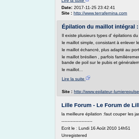
Lire la suite
Date:
2017-11-25 23:42:41
Site :
http://www.terrafemina.com
Épilation du maillot intégral 
Il existe plusieurs types d' épilations du 
le maillot simple, consistant à enlever 
le maillot échancré, plus adapté au por
le maillot brésilien , parfois familièrem
bande de poil sur le pubis et généralem
le maillot...
Lire la suite
Site :
http://www.epilateur-lumierepuls
Lille Forum - Le Forum de Lill
la meilleure épilation :faut couper les 
--------------------
Ecrit le : Lundi 16 Août 2010 14h51
Unregistered