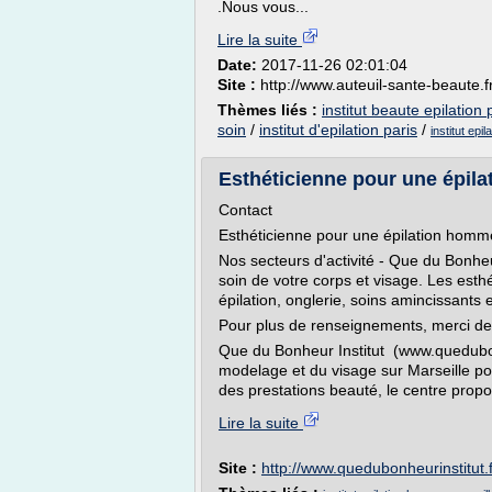
.Nous vous...
Lire la suite
Date:
2017-11-26 02:01:04
Site :
http://www.auteuil-sante-beaute.f
Thèmes liés :
institut beaute epilation 
soin
/
institut d'epilation paris
/
institut epil
Esthéticienne pour une épila
Contact
Esthéticienne pour une épilation homm
Nos secteurs d'activité - Que du Bonhe
soin de votre corps et visage. Les esth
épilation, onglerie, soins amincissants e
Pour plus de renseignements, merci de
Que du Bonheur Institut (www.quedubonh
modelage et du visage sur Marseille po
des prestations beauté, le centre propo
Lire la suite
Site :
http://www.quedubonheurinstitut.f