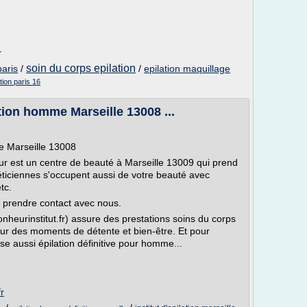
r
soin du corps epilation
paris
/
/
epilation maquillage
ation paris 16
tion homme Marseille 13008 ...
e Marseille 13008
ur est un centre de beauté à Marseille 13009 qui prend
éticiennes s'occupent aussi de votre beauté avec
tc.
 prendre contact avec nous.
eurinstitut.fr) assure des prestations soins du corps
ur des moments de détente et bien-être. Et pour
se aussi épilation définitive pour homme...
r