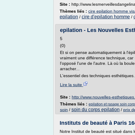
Site :
http://www.lesmerveillesdangeli
Thèmes liés :
cire epilation homme vi
epilation
cire d'epilation homme
/
/
epilation - Les Nouvelles Es
5
(0)
Et si on pense automatiquement à l'épilat
vraiment une différence technique, car 
l'opposé l'une de l'autre. Là où la boule
arracher...
L'essentiel des techniques esthétiques
Lire la suite
Site :
http://www.nouvelles-esthetique
Thèmes liés :
epilation et rasage soin cor
soin du corps epilation
soin
/
/
prix de
Instituts de beauté à Paris 1
Notre Institut de beauté est situé dans l