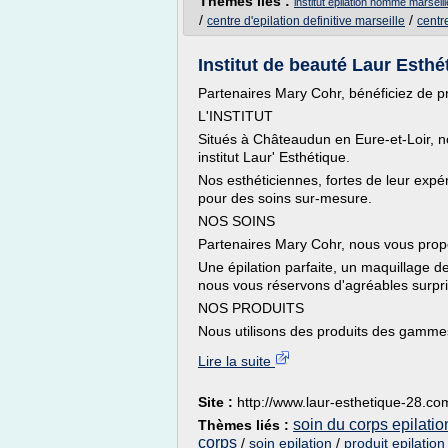
Thèmes liés :
institut epilation homme marseill
/
/
centre d'epilation definitive marseille
centre
Institut de beauté Laur Esth
Partenaires Mary Cohr, bénéficiez de p
L'INSTITUT
Situés à Châteaudun en Eure-et-Loir, n
institut Laur' Esthétique.
Nos esthéticiennes, fortes de leur exp
pour des soins sur-mesure.
NOS SOINS
Partenaires Mary Cohr, nous vous prop
Une épilation parfaite, un maquillage d
nous vous réservons d'agréables surpri
NOS PRODUITS
Nous utilisons des produits des gamme
Lire la suite
Site :
http://www.laur-esthetique-28.co
soin du corps epilatio
Thèmes liés :
corps
/
soin epilation
/
produit epilation