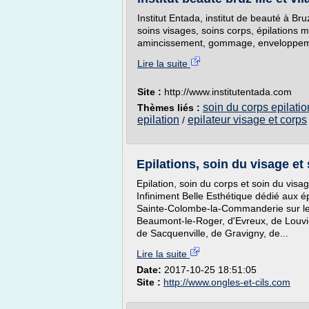
Institut Entada, institut de beauté à Bru
soins visages, soins corps, épilations 
amincissement, gommage, enveloppem
Lire la suite
Site :
http://www.institutentada.com
soin du corps epilatio
Thèmes liés :
epilation
epilateur visage et corps
/
Epilations, soin du visage et
Epilation, soin du corps et soin du visa
Infiniment Belle Esthétique dédié aux ép
Sainte-Colombe-la-Commanderie sur le 
Beaumont-le-Roger, d'Evreux, de Louvi
de Sacquenville, de Gravigny, de...
Lire la suite
Date:
2017-10-25 18:51:05
Site :
http://www.ongles-et-cils.com