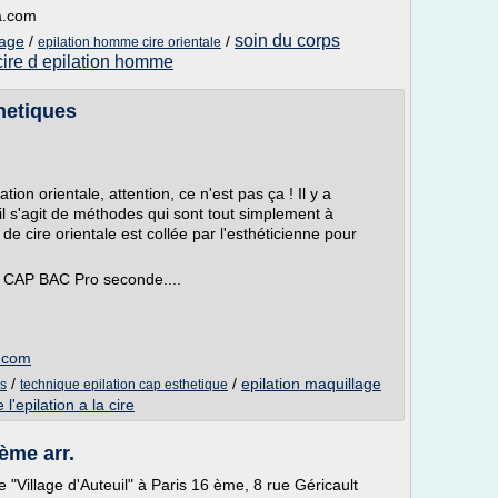
na.com
soin du corps
sage
/
/
epilation homme cire orientale
cire d epilation homme
thetiques
ion orientale, attention, ce n'est pas ça ! Il y a
il s'agit de méthodes qui sont tout simplement à
 de cire orientale est collée par l'esthéticienne pour
. CAP BAC Pro seconde....
s.com
/
/
epilation maquillage
ps
technique epilation cap esthetique
 l'epilation a la cire
6ème arr.
e "Village d'Auteuil" à Paris 16 ème, 8 rue Géricault