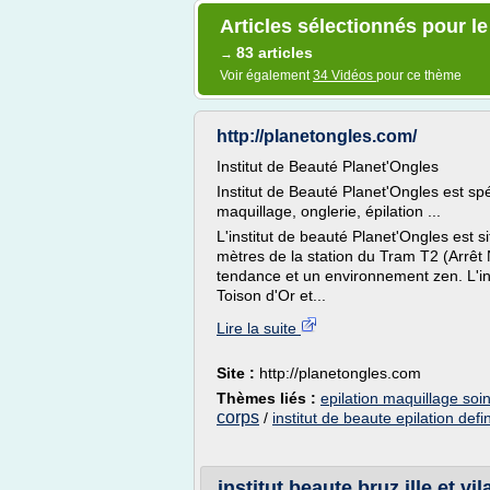
Articles sélectionnés pour le
83 articles
→
Voir également
34 Vidéos
pour ce thème
http://planetongles.com/
Institut de Beauté Planet'Ongles
Institut de Beauté Planet'Ongles est sp
maquillage, onglerie, épilation ...
L'institut de beauté Planet'Ongles est s
mètres de la station du Tram T2 (Arrêt 
tendance et un environnement zen. L'ins
Toison d'Or et...
Lire la suite
Site :
http://planetongles.com
Thèmes liés :
epilation maquillage soi
corps
/
institut de beaute epilation defin
institut beaute bruz ille et vi