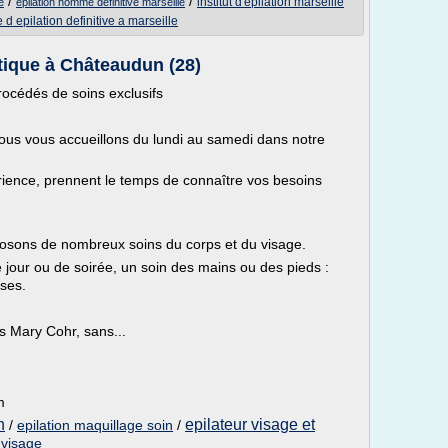
/
/
institut d'epilation marseille
e
epilation homme definitive marseille
 d epilation definitive a marseille
étique à Châteaudun (28)
rocédés de soins exclusifs
ous vous accueillons du lundi au samedi dans notre
érience, prennent le temps de connaître vos besoins
osons de nombreux soins du corps et du visage.
e jour ou de soirée, un soin des mains ou des pieds :
ses.
s Mary Cohr, sans...
m
n
epilateur visage et
/
epilation maquillage soin
/
 visage