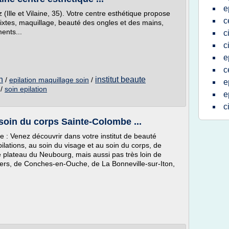
e
z (Ille et Vilaine, 35). Votre centre esthétique propose
c
mixtes, maquillage, beauté des ongles et des mains,
ents...
c
c
e
c
n
institut beaute
/
epilation maquillage soin
/
e
/
soin epilation
e
c
 soin du corps Sainte-Colombe ...
ge : Venez découvrir dans votre institut de beauté
ilations, au soin du visage et au soin du corps, de
plateau du Neubourg, mais aussi pas très loin de
ers, de Conches-en-Ouche, de La Bonneville-sur-Iton,