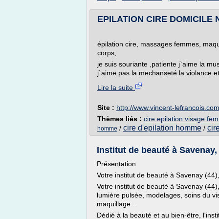
EPILATION CIRE DOMICILE NO
épilation cire, massages femmes, maqui
corps,
je suis souriante ,patiente j`aime la m
j`aime pas la mechanseté la violance et 
Lire la suite
Site :
http://www.vincent-lefrancois.co
Thèmes liés :
cire epilation visage fe
cire d'epilation homme
cir
/
/
homme
Institut de beauté à Savenay
Présentation
Votre institut de beauté à Savenay (44
Votre institut de beauté à Savenay (44
lumière pulsée, modelages, soins du vis
maquillage...
Dédié à la beauté et au bien-être, l'inst