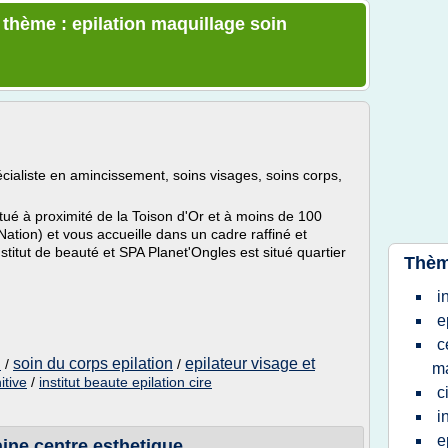
 thème : epilation maquillage soin
écialiste en amincissement, soins visages, soins corps,
itué à proximité de la Toison d'Or et à moins de 100
Nation) et vous accueille dans un cadre raffiné et
titut de beauté et SPA Planet'Ongles est situé quartier
Thèm
i
e
c
soin du corps epilation
epilateur visage et
n
/
/
ma
itive
/
institut beaute epilation cire
c
i
e
laine centre esthetique ...