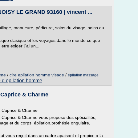
ISY LE GRAND 93160 | vincent ...
llage, manucure, pédicure, soins du visage, soins du
usique clasique et les voyages dans le monde ce que
etre exiger j`ai un...
m
mme
/
cire epilation homme visage
/
epilation massage
e d epilation homme
, Caprice & Charme
), Caprice & Charme
), Caprice & Charme vous propose des spécialités,
age et du corps, épilation,prothésie ongulaire,
itut vous reçoit dans un cadre apaisant et propice à la