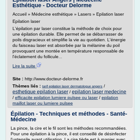
Esthétique - Docteur Delorme
Accueil » Médecine esthétique » Lasers » Epilation laser
Epilation laser
L'épilation par laser constitue la méthode de choix pour
une épilation durable. Elle permet de se débarrasser de
poils disgracieux et simplifie la vie au quotidien. L'énergie
du faisceau laser est absorbée par la mélanine du poil
provoquant une montée en température responsable de
l'éclatement du follicule...
Lire la suite
Site :
http://www.docteur-delorme.fr
Thèmes liés :
/
tarif epilation laser dermatologue angers
esthetique epilation laser
epilation laser medecine
/
/
efficacite epilation lumiere pulsee ou laser
/
epilation
maillot laser ou lumiere pulsee
Épilation - Techniques et méthodes - Santé-
Médecine
La pince, la cire et le fil sont les méthodes recommandées.
Pour une épilation à la pince, il est conseillé de désinfecter
l'ustensile avant utilisation. La cire tiède est à manier avec