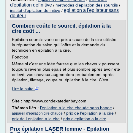
d'epilation definitive
/
methodes d'epilation des sourcils
/
epilation a l'epilateur sans
institut d'epilation definitive
/
douleur
Combien coûte le sourcil, épilation à la
cire coût ...
Epilation sourcils varie en prix à cause de la cire utilisée,
la réputation du salon qui l'offre et la demande du
technicien en épilation à la cire.
Fonction
Même si c'est une idée fausse que les cheveux poussent
toujours revenir plus épais et plus sombre après avoir été
enlevé, vos cheveux augmentera probablement après
épilation, filetage, coupe ou épilation à la cire. C'est...
Lire la suite
Site :
http://www.condexatedenbay.com
Thèmes liés :
l'epilation a la cire chaude sans bande
/
/
prix de l'epilation a la cire
/
appareil d'epilation cire chaude
prix de l epilation a la cire
/
prix d'epilation a la cire
Prix épilation LASER femme - Epilation