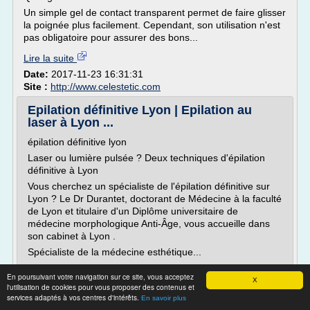
Un simple gel de contact transparent permet de faire glisser
la poignée plus facilement. Cependant, son utilisation n'est
pas obligatoire pour assurer des bons...
Lire la suite
Date:
2017-11-23 16:31:31
Site :
http://www.celestetic.com
Epilation définitive Lyon | Epilation au
laser à Lyon ...
épilation définitive lyon
Laser ou lumière pulsée ? Deux techniques d'épilation
définitive à Lyon
Vous cherchez un spécialiste de l'épilation définitive sur
Lyon ? Le Dr Durantet, doctorant de Médecine à la faculté
de Lyon et titulaire d'un Diplôme universitaire de
médecine morphologique Anti-Âge, vous accueille dans
son cabinet à Lyon .
Spécialiste de la médecine esthétique...
Lire la suite
En poursuivant votre navigation sur ce site, vous acceptez
X
l'utilisation de cookies pour vous proposer des contenus et
Date:
2016-05-04 17:38:57
services adaptés à vos centres d'intérêts.
En savoir plus
Site :
http://www.dr-durantet.com