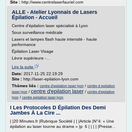
Site :
http://www.centrelaserfauriel.com
ALLE - Atelier Lyonnais de Lasers
Épilation - Accueil
Centre d'épilation laser spécialisé à Lyon
Sous surveillance médicale
Lasers et lampes flash haute intensité - haute
performance
Épilation Laser Visage
Lèvre supérieure -...
Lire la suite
Date:
2017-11-25 22:19:29
Site :
http://laser-epilation-lyon.com
Thèmes liés :
/
centre d'epilation laser lyon
centre d epilation
centre d'epilation laser
/
/
laser lyon
centre d'epilation
/
lyon
centre epilation laser lyon
I Les Protocoles D Épilation Des Demi
Jambes À La Cire ...
| |20 Minutes.fr |Rubrique Société | | |Article |N°4: « Une
épilation au laser tourne au drame » |p. 6 | | | | |Presse...