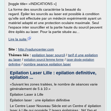
[toggle title= »INDICATIONS »]
La forme des sourcils caractérise la beauté du
regard. Epiler les sourcils au laser est possible à condition
qu'elle soit effectuée par un médecin expérimenté ayant un
matériel adapté et une protection oculaire maximale. Seul
l'espace inter sourcillier et la partie haute du sourcil peuvent
être épilés au laser. Pour la partie située au...
Lire la suite
Site :
http://yaduncenter.com
Thèmes liés :
epilation laser sourcil
/
tarif d une epilation
au laser
/
/
epilation sourcil femme forme
laser diode epilation
/
nombre seance epilation laser
definitive
Epilation Laser Lille : epilation definitive,
epilation ...
«Suivant les zones traitées, le nombre de séances varie
généralement de 5 à 10.»
Epilation Laser à Lille
Epilation laser : une épilation définitive
Le Centre Laser Nouveau Siècle est un Centre d' épilation
laser à Lille qui possède 2 lasers épilatoires : Nd Yag et