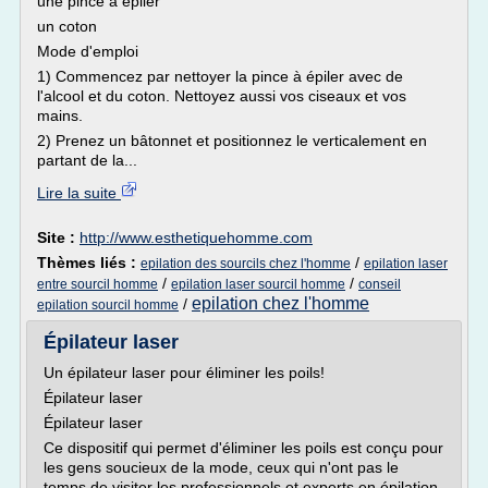
une pince à épiler
un coton
Mode d'emploi
1) Commencez par nettoyer la pince à épiler avec de
l'alcool et du coton. Nettoyez aussi vos ciseaux et vos
mains.
2) Prenez un bâtonnet et positionnez le verticalement en
partant de la...
Lire la suite
Site :
http://www.esthetiquehomme.com
Thèmes liés :
/
epilation des sourcils chez l'homme
epilation laser
/
/
entre sourcil homme
epilation laser sourcil homme
conseil
epilation chez l'homme
/
epilation sourcil homme
Épilateur laser
Un épilateur laser pour éliminer les poils!
Épilateur laser
Épilateur laser
Ce dispositif qui permet d'éliminer les poils est conçu pour
les gens soucieux de la mode, ceux qui n'ont pas le
temps de visiter les professionnels et experts en épilation