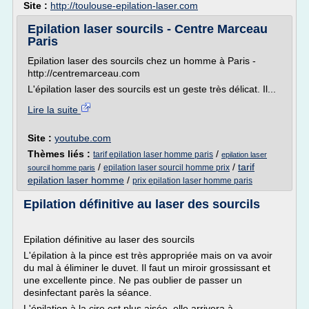
Site :
http://toulouse-epilation-laser.com
Epilation laser sourcils - Centre Marceau
Paris
Epilation laser des sourcils chez un homme à Paris -
http://centremarceau.com
L'épilation laser des sourcils est un geste très délicat. Il...
Lire la suite
Site :
youtube.com
Thèmes liés :
/
tarif epilation laser homme paris
epilation laser
/
/
tarif
epilation laser sourcil homme prix
sourcil homme paris
epilation laser homme
/
prix epilation laser homme paris
Epilation définitive au laser des sourcils
Epilation définitive au laser des sourcils
L'épilation à la pince est très appropriée mais on va avoir
du mal à éliminer le duvet. Il faut un miroir grossissant et
une excellente pince. Ne pas oublier de passer un
desinfectant parès la séance.
L'épilation à la cire est plus aisée, elle arrivera à...