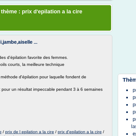
thème : prix d'epilation a la cire
,jambe,aiselle ...
odes d'épilation favorite des femmes.
ils courts, la meilleure technique
la méthode d'épilation pour laquelle fondent de
Thèm
nt pour un résultat impeccable pendant 3 à 6 semaines
p
p
p
p
p
la
e
/
prix de l epilation a la cire
/
prix d'epilation a la cire
/
e