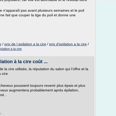
se n'apparaît pas avant plusieurs semaines et le poil
 ne fait que couper la tige du poil et donne une
e
/
prix de l epilation a la cire
/
prix d'epilation a la cire
/
pilation a la cire
tion à la cire coût ...
 la cire utilisée, la réputation du salon qui l'offre et la
 cire.
cheveux poussent toujours revenir plus épais et plus
eveux augmentera probablement après épilation,
st...
m