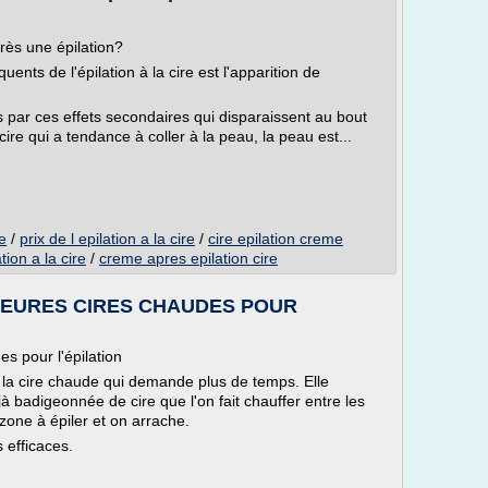
ès une épilation?
uents de l'épilation à la cire est l'apparition de
 par ces effets secondaires qui disparaissent au bout
re qui a tendance à coller à la peau, la peau est...
re
/
prix de l epilation a la cire
/
cire epilation creme
ation a la cire
/
creme apres epilation cire
LLEURES CIRES CHAUDES POUR
es pour l'épilation
re la cire chaude qui demande plus de temps. Elle
à badigeonnée de cire que l'on fait chauffer entre les
 zone à épiler et on arrache.
s efficaces.