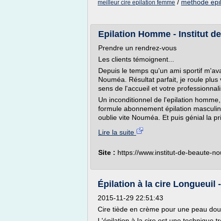
/
methode epil
meilleur cire epilation femme
Epilation Homme - Institut de
Prendre un rendrez-vous
Les clients témoignent...
Depuis le temps qu'un ami sportif m'ava
Nouméa. Résultat parfait, je roule plus vi
sens de l'accueil et votre professionnal
Un inconditionnel de l'epilation homme,
formule abonnement épilation masculine.
oublie vite Nouméa. Et puis génial la pr
Lire la suite
Site :
https://www.institut-de-beaute-n
Épilation à la cire Longueuil
2015-11-29 22:51:43
Cire tiède en crème pour une peau douce
L'épilation à la cire est une technique t