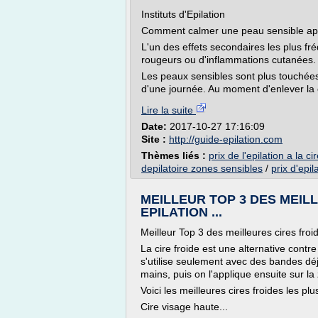
Instituts d'Epilation
Comment calmer une peau sensible apr
L'un des effets secondaires les plus fréq
rougeurs ou d'inflammations cutanées.
Les peaux sensibles sont plus touchées
d'une journée. Au moment d'enlever la ci
Lire la suite
Date:
2017-10-27 17:16:09
Site :
http://guide-epilation.com
Thèmes liés :
prix de l'epilation a la ci
depilatoire zones sensibles
/
prix d'epil
MEILLEUR TOP 3 DES MEI
EPILATION ...
Meilleur Top 3 des meilleures cires froid
La cire froide est une alternative cont
s'utilise seulement avec des bandes déj
mains, puis on l'applique ensuite sur la
Voici les meilleures cires froides les plu
Cire visage haute...