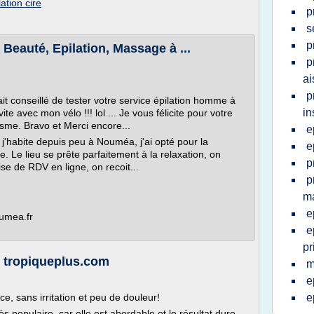
ation cire
p
s
p
 Beauté, Epilation, Massage à ...
p
ai
p
it conseillé de tester votre service épilation homme à
in
te avec mon vélo !!! lol ... Je vous félicite pour votre
isme. Bravo et Merci encore...
e
 j'habite depuis peu à Nouméa, j'ai opté pour la
e
 Le lieu se prête parfaitement à la relaxation, on
p
ise de RDV en ligne, on recoit...
p
ma
e
oumea.fr
e
pr
 - tropiqueplus.com
m
e
, sans irritation et peu de douleur!
e
rès populaire, car elle est abordable et le résultat dure