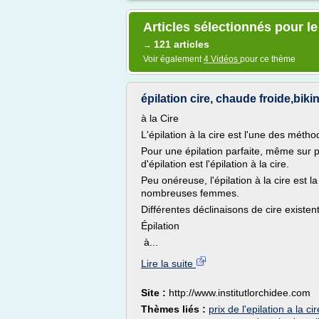
Articles sélectionnés pour le 
121 articles
→
Voir également
4 Vidéos
pour ce thème
épilation cire, chaude froide,bikini
à la Cire
L'épilation à la cire est l'une des méth
Pour une épilation parfaite, même sur po
d'épilation est l'épilation à la cire.
Peu onéreuse, l'épilation à la cire est 
nombreuses femmes.
Différentes déclinaisons de cire existe
Épilation
à...
Lire la suite
Site :
http://www.institutlorchidee.com
Thèmes liés :
prix de l'epilation a la cir