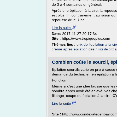
de 3 à 4 semaines en général.
Après une épilation à la cire, la repous
est plus fin, contrairement au rasoir qui
repousse drue. Une...
Lire la suite
Date:
2017-11-27 20:17:34
Site :
https://www.tropiqueplus.com
Thèmes liés :
prix de l'epilation a la cir
creme apres epilation cire
/
liste de prix e
Combien coûte le sourcil, épila
Epilation sourcils varie en prix à cause de
demande du technicien en épilation à la
Fonction
Même si c'est une idée fausse que les 
sombre après avoir été enlevé, vos ch
filetage, coupe ou épilation à la cire. C'e
Lire la suite
Site :
http://www.condexatedenbay.co