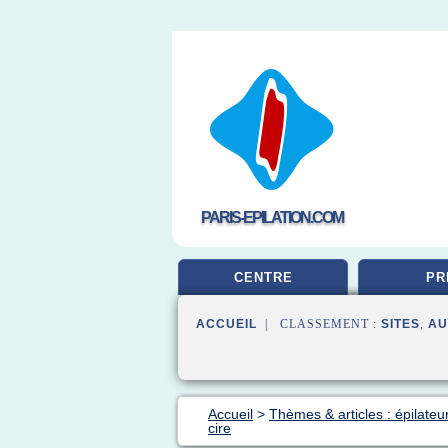
PARIS-EPILATION.COM
CENTRE
PR
ACCUEIL
| CLASSEMENT :
SITES
,
AU
Accueil
>
Thèmes & articles : épilateu
cire