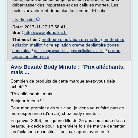
débarrasser des impuretés et des cellules mortes. Les
poils s'arracheront donc plus facilement. Et cela...
Lire la suite
Date:
2017-11-27 17:58:41
Site :
http://www.plurielles.fr
Thèmes liés :
methode d'epilation du maillot
/
methode d
epilation maillot
/
cire epilation creme depilatoire zones
sensibles
/
/
creme
gommage avant ou apres epilation maillot
apres epilation cire
Avis Beauté Body'Minute : "Prix alléchants,
mais ...
Combien de produits de cette marque avez-vous déja
acheté ?
"Prix alléchants, mais..."
Bonjour à tous !!!
Pour mon premier avis sur ciao, je viens vous faire part de
mon expérience (d'un an) chez body minute...
En janvier 2006, moi, jeune fille de 25 ans soucieuse de sa
beauté, je décide pour la première fois de ma vie de tenter
les épilations en institut... oui, car après avoir testé...