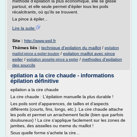
méthode d'épilation la plus économique, elle se glisse
partout, et elle seule permet d'épiler tous les poils
récalcitrants, où qu'ils se trouvent.
La pince à épiler...
Lire la suite
Site :
http://www.epil.fr
Thèmes liés :
technique d'epilation du maillot
/
epilation
/
epilation maillot avec pince
maillot pince a epiler bouton
epiler
/
/
methodes d'epilation
epilation aisselle pince a epiler
des sourcils
epilation a la cire chaude - informations
épilation définitive
epilation a la cire chaude
La cire chaude : L'épilation manuelle la plus durable !
Les poils sont d'apparences, de tailles et d'aspects
différents (courts, fins, longs, etc.). La cire chaude attache
les poils et permet un arrachement facile (bien que parfois
douloureux) ! La cire s'applique facilement sur les zones de
jambes, des aisselles ou meme du maillot !
Sous quelle forme s'achete la cire...