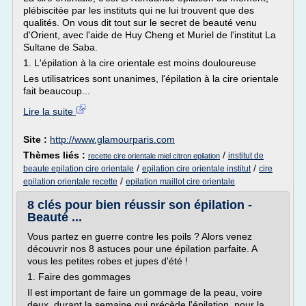
plébiscitée par les instituts qui ne lui trouvent que des
qualités. On vous dit tout sur le secret de beauté venu
d'Orient, avec l'aide de Huy Cheng et Muriel de l'institut La
Sultane de Saba.
1. L'épilation à la cire orientale est moins douloureuse
Les utilisatrices sont unanimes, l'épilation à la cire orientale
fait beaucoup...
Lire la suite
Site :
http://www.glamourparis.com
Thèmes liés :
/
institut de
recette cire orientale miel citron epilation
/
/
beaute epilation cire orientale
epilation cire orientale institut
cire
/
epilation orientale recette
epilation maillot cire orientale
8 clés pour bien réussir son épilation -
Beauté ...
Vous partez en guerre contre les poils ? Alors venez
découvrir nos 8 astuces pour une épilation parfaite. A
vous les petites robes et jupes d'été !
1. Faire des gommages
Il est important de faire un gommage de la peau, voire
deux, durant la semaine qui précède l'épilation, pour la