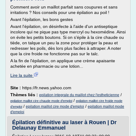
Comment avoir un maillot parfait sans coupures et sans
irritations ? Nos conseils pour une épilation au poil !
Avant l'épilation, les bons gestes
Avant l'épilation, on désinfecte à l'aide d'un antiseptique
incolore qui ne pique pas type mercryl ou hexomédine. Ainsi
on évite les petits boutons. Si on s'épile à la cire chaude ou
tiède, on talque un peu la zone pour protéger la peau et
redresser les poils, dès lors plus faciles à attraper. A noter
que la cire froide ne fonctionne pas sur le talc.
A la fin de l'épilation, on applique une crème apaisante
achetée en pharmacie ou une lotion...
Lire la suite
Site :
https://fr.news.yahoo.com
Thèmes liés :
/
epilation integrale du maillot chez l'estheticienne
/
epilation maillot cire chaude mode d'emploi
epilation maillot cire froide mode
/
/
epilation maillot cire mode d'emploi
epilation maillot mode
d'emploi
d'emploi
Épilation définitive au laser à Rouen | Dr
Delaunay Emmanuel