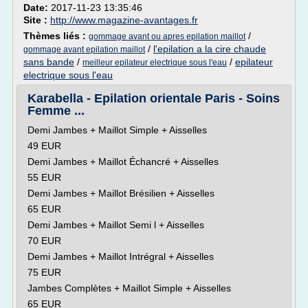
Date:
2017-11-23 13:35:46
Site :
http://www.magazine-avantages.fr
Thèmes liés :
/
gommage avant ou apres epilation maillot
/
l'epilation a la cire chaude
gommage avant epilation maillot
sans bande
/
/
epilateur
meilleur epilateur electrique sous l'eau
electrique sous l'eau
Karabella - Epilation orientale Paris - Soins
Femme ...
Demi Jambes + Maillot Simple + Aisselles
49 EUR
Demi Jambes + Maillot Échancré + Aisselles
55 EUR
Demi Jambes + Maillot Brésilien + Aisselles
65 EUR
Demi Jambes + Maillot Semi l + Aisselles
70 EUR
Demi Jambes + Maillot Intrégral + Aisselles
75 EUR
Jambes Complètes + Maillot Simple + Aisselles
65 EUR