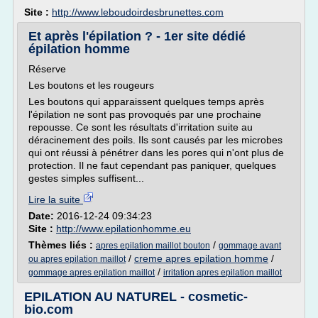
Site :
http://www.leboudoirdesbrunettes.com
Et après l'épilation ? - 1er site dédié
épilation homme
Réserve
Les boutons et les rougeurs
Les boutons qui apparaissent quelques temps après
l'épilation ne sont pas provoqués par une prochaine
repousse. Ce sont les résultats d'irritation suite au
déracinement des poils. Ils sont causés par les microbes
qui ont réussi à pénétrer dans les pores qui n'ont plus de
protection. Il ne faut cependant pas paniquer, quelques
gestes simples suffisent...
Lire la suite
Date:
2016-12-24 09:34:23
Site :
http://www.epilationhomme.eu
Thèmes liés :
/
apres epilation maillot bouton
gommage avant
/
creme apres epilation homme
/
ou apres epilation maillot
/
gommage apres epilation maillot
irritation apres epilation maillot
EPILATION AU NATUREL - cosmetic-
bio.com