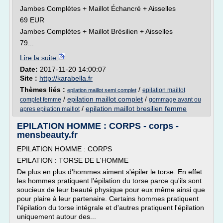
Jambes Complètes + Maillot Échancré + Aisselles
69 EUR
Jambes Complètes + Maillot Brésilien + Aisselles
79...
Lire la suite
Date:
2017-11-20 14:00:07
Site :
http://karabella.fr
Thèmes liés :
/
epilation maillot
epilation maillot semi complet
/
epilation maillot complet
/
complet femme
gommage avant ou
/
epilation maillot bresilien femme
apres epilation maillot
EPILATION HOMME : CORPS - corps -
mensbeauty.fr
EPILATION HOMME : CORPS
EPILATION : TORSE DE L'HOMME
De plus en plus d'hommes aiment s'épiler le torse. En effet
les hommes pratiquent l'épilation du torse parce qu'ils sont
soucieux de leur beauté physique pour eux même ainsi que
pour plaire à leur partenaire. Certains hommes pratiquent
l'épilation du torse intégrale et d'autres pratiquent l'épilation
uniquement autour des...