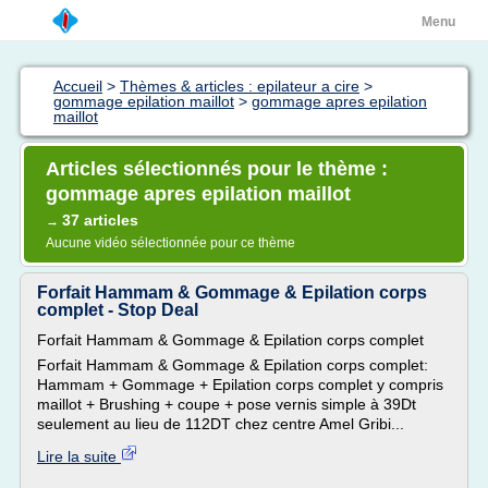
Menu
Accueil
>
Thèmes & articles : epilateur a cire
>
gommage epilation maillot
>
gommage apres epilation
maillot
Articles sélectionnés pour le thème :
gommage apres epilation maillot
37 articles
→
Aucune vidéo sélectionnée pour ce thème
Forfait Hammam & Gommage & Epilation corps
complet - Stop Deal
Forfait Hammam & Gommage & Epilation corps complet
Forfait Hammam & Gommage & Epilation corps complet:
Hammam + Gommage + Epilation corps complet y compris
maillot + Brushing + coupe + pose vernis simple à 39Dt
seulement au lieu de 112DT chez centre Amel Gribi...
Lire la suite