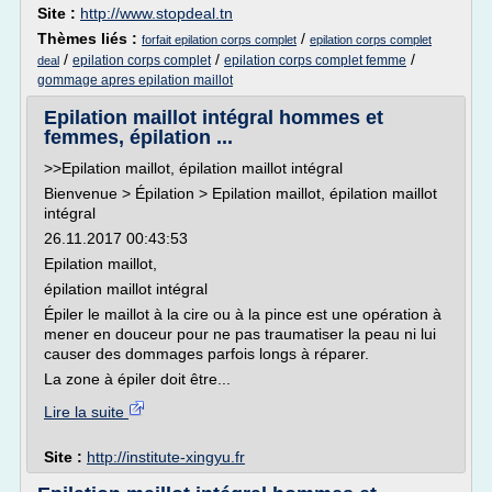
Site :
http://www.stopdeal.tn
Thèmes liés :
/
forfait epilation corps complet
epilation corps complet
/
/
/
epilation corps complet
epilation corps complet femme
deal
gommage apres epilation maillot
Epilation maillot intégral hommes et
femmes, épilation ...
>>Epilation maillot, épilation maillot intégral
Bienvenue > Épilation > Epilation maillot, épilation maillot
intégral
26.11.2017 00:43:53
Epilation maillot,
épilation maillot intégral
Épiler le maillot à la cire ou à la pince est une opération à
mener en douceur pour ne pas traumatiser la peau ni lui
causer des dommages parfois longs à réparer.
La zone à épiler doit être...
Lire la suite
Site :
http://institute-xingyu.fr