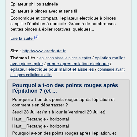
Epilateur philips satinelle
Epilateurs à pinces avec et sans fil
Economique et compact, l'épilateur électrique à pinces
simplifie l'épilation à domicile. Grâce à de nombreuses
petites pinces à épiler rotatives, quelques...
Lire la suite
Site :
http://www.laredoute.fr
Thèmes liés :
/
epilation maillot
epilation aisselle pince a epiler
avec pince epiler
/
creme apres epilation electrique
/
epilateur electrique pour maillot et aisselles
/
gommage avant
ou apres epilation maillot
Pourquoi a t-on des points rouges après
l'épilation ? (et ...
Pourquoi a-t-on des points rouges après l'épilation et
comment s'en débarrasser ?
Jeudi 28 Juillet (mis à jour le Vendredi 29 Juillet)
Haut__Rectangle - horizontal
Haut__Rectangle - horizontal
Pourquoi a-t-on des points rouges après l'épilation, et