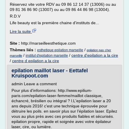
Réservez vite votre RDV au 09 86 12 14 37 (13006) ou au
09 81 36 86 90 (13007) ou au 09 86 44 86 98 (13004).
R.D.V
Life beauty est la première chaine d'instituts de...
Lire la suite
Site :
http://marseilleesthetique.com
Thèmes liés :
/
esthetique epilation marseille
epilation pas cher
/
/
centre d'epilation a la cire
institut d'epilation marseille
marseille
/
centre d epilation a la cire
epilation maillot laser - Eettafel
Kruispoot.com
admin Leave a comment
Pour plus d'informations: http://www.epilium-
paris.com/epilation-laser-femme/maillot classique,
échancré, brésilien ou intégral ? l.L'epilation laser a 20
ans depuis 2016! c'est une technique éprouvée pour
détruire les poils. en savoir plus sur l'épilation laser. Epilez
vous au plus près avec ces produits fiables et sécurisés.
epilation propre, rapide et soignée avec votre épilateur
laser, cire, ou lumière.