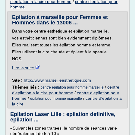
d'epilation a la cire pour homme
/
centre d'epilation pour
homme
Epilation à marseille pour Femmes et
Hommes dans le 13006 ...
Dans votre centre esthetique et epilation marseille,
vos esthéticiennes sont bien evidemment diplômées.
Elles realisent toutes les épilation homme et femme.
Elles utilisent la cire chaude et épilent à la spatule.
NOS...
Lire la suite
Site :
http://www.marseilleesthetique.com
Thèmes liés :
/
centre
centre epilation pour homme marseille
d'epilation a la cire pour homme
/
centre d'epilation pour
homme
/
/
centre d'epilation a
epilation pour homme marseille
la cire
Epilation Laser Lille : epilation definitive,
epilation ...
«Suivant les zones traitées, le nombre de séances varie
généralement de 5 à 10.»