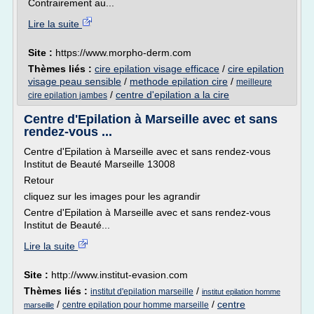
Contrairement au...
Lire la suite
Site :
https://www.morpho-derm.com
Thèmes liés :
cire epilation visage efficace
/
cire epilation
visage peau sensible
/
methode epilation cire
/
meilleure
/
centre d'epilation a la cire
cire epilation jambes
Centre d'Epilation à Marseille avec et sans
rendez-vous ...
Centre d'Epilation à Marseille avec et sans rendez-vous
Institut de Beauté Marseille 13008
Retour
cliquez sur les images pour les agrandir
Centre d'Epilation à Marseille avec et sans rendez-vous
Institut de Beauté...
Lire la suite
Site :
http://www.institut-evasion.com
Thèmes liés :
/
institut d'epilation marseille
institut epilation homme
/
/
centre
centre epilation pour homme marseille
marseille