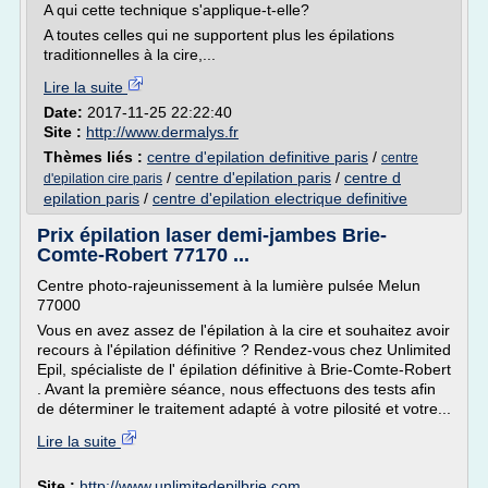
A qui cette technique s'applique-t-elle?
A toutes celles qui ne supportent plus les épilations
traditionnelles à la cire,...
Lire la suite
Date:
2017-11-25 22:22:40
Site :
http://www.dermalys.fr
Thèmes liés :
centre d'epilation definitive paris
/
centre
/
centre d'epilation paris
/
centre d
d'epilation cire paris
epilation paris
/
centre d'epilation electrique definitive
Prix épilation laser demi-jambes Brie-
Comte-Robert 77170 ...
Centre photo-rajeunissement à la lumière pulsée Melun
77000
Vous en avez assez de l'épilation à la cire et souhaitez avoir
recours à l'épilation définitive ? Rendez-vous chez Unlimited
Epil, spécialiste de l' épilation définitive à Brie-Comte-Robert
. Avant la première séance, nous effectuons des tests afin
de déterminer le traitement adapté à votre pilosité et votre...
Lire la suite
Site :
http://www.unlimitedepilbrie.com