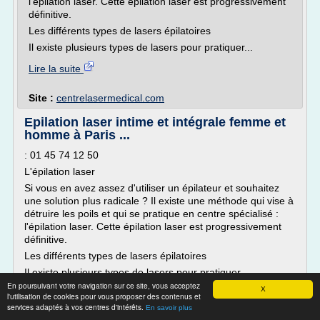
l'épilation laser. Cette épilation laser est progressivement
définitive.
Les différents types de lasers épilatoires
Il existe plusieurs types de lasers pour pratiquer...
Lire la suite
Site :
centrelasermedical.com
Epilation laser intime et intégrale femme et
homme à Paris ...
: 01 45 74 12 50
L'épilation laser
Si vous en avez assez d'utiliser un épilateur et souhaitez
une solution plus radicale ? Il existe une méthode qui vise à
détruire les poils et qui se pratique en centre spécialisé :
l'épilation laser. Cette épilation laser est progressivement
définitive.
Les différents types de lasers épilatoires
Il existe plusieurs types de lasers pour pratiquer...
En poursuivant votre navigation sur ce site, vous acceptez
X
Lire la suite
l'utilisation de cookies pour vous proposer des contenus et
services adaptés à vos centres d'intérêts.
En savoir plus