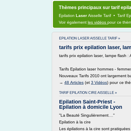
Thèmes principaux sur tarif epila
Epilation
Laser
Aisselle Tarif
•
Tarif E
Voir également
les vidéos
pour ce thè
EPILATION LASER AISSELLE TARIF »
tarifs prix epilation laser, la
tarifs prix epilation laser, lampe flash
Tarifs Epilation laser hommes - femme
Nouveaux Tarifs 2010 ont largement b
→
48 Articles
(et
3 Vidéos
) pour ce th
TARIF EPILATION CIRE AISSELLE »
Epilation Saint-Priest -
Epilation à domicile Lyon
"La Beauté Singulièrement...."
Epilation à la cire
Les épilations à la cire sont pratiquées