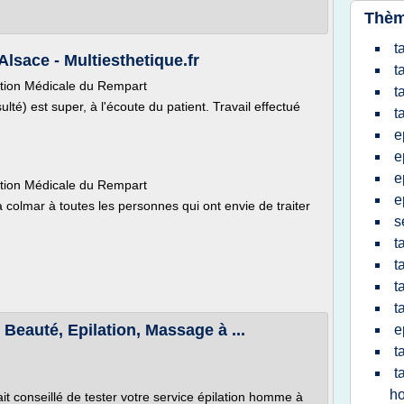
Thèm
t
Alsace - Multiesthetique.fr
t
ation Médicale du Rempart
t
lté) est super, à l'écoute du patient. Travail effectué
t
e
e
e
ation Médicale du Rempart
e
olmar à toutes les personnes qui ont envie de traiter
s
t
t
t
t
 Beauté, Epilation, Massage à ...
e
t
t
h
it conseillé de tester votre service épilation homme à