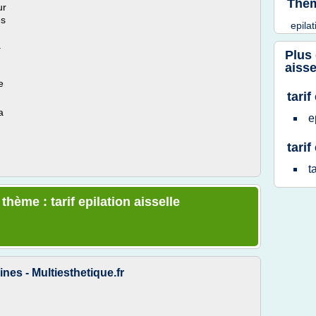
Thèm
ur
es
epila
.
Plus
aisse
e
tarif
a
e
tari
t
thème : tarif epilation aisselle
ines - Multiesthetique.fr