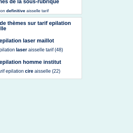
es de la sous-rubrique
tion
definitive
aisselle tarif
 de thèmes sur
tarif epilation
lle
 epilation laser maillot
pilation
laser
aisselle tarif
(48)
f epilation homme institut
arif epilation
cire
aisselle
(22)