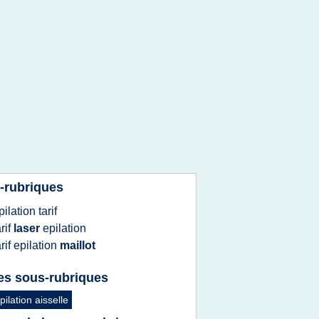
-rubriques
pilation tarif
arif
laser
epilation
arif epilation
maillot
es sous-rubriques
epilation aisselle