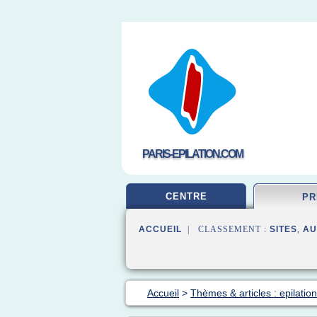
PARIS-EPILATION.COM
CENTRE
PR
ACCUEIL
| CLASSEMENT :
SITES
,
AU
Accueil
>
Thèmes & articles : epilation