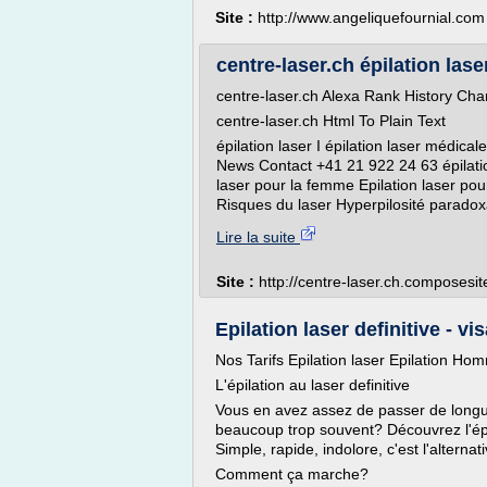
Site :
http://www.angeliquefournial.com
centre-laser.ch épilation laser
centre-laser.ch Alexa Rank History Cha
centre-laser.ch Html To Plain Text
épilation laser I épilation laser médi
News Contact +41 21 922 24 63 épilation
laser pour la femme Epilation laser po
Risques du laser Hyperpilosité paradoxa
Lire la suite
Site :
http://centre-laser.ch.composesi
Epilation laser definitive - vis
Nos Tarifs Epilation laser Epilation H
L'épilation au laser definitive
Vous en avez assez de passer de longu
beaucoup trop souvent? Découvrez l'épila
Simple, rapide, indolore, c'est l'alternati
Comment ça marche?