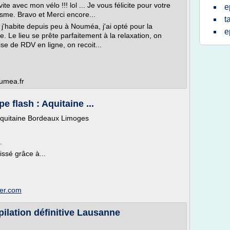
te avec mon vélo !!! lol ... Je vous félicite pour votre
e
isme. Bravo et Merci encore...
t
 j'habite depuis peu à Nouméa, j'ai opté pour la
e
 Le lieu se prête parfaitement à la relaxation, on
ise de RDV en ligne, on recoit...
oumea.fr
pe flash : Aquitaine ...
 : Aquitaine Bordeaux Limoges
.
ssé grâce à...
ser.com
lation définitive Lausanne