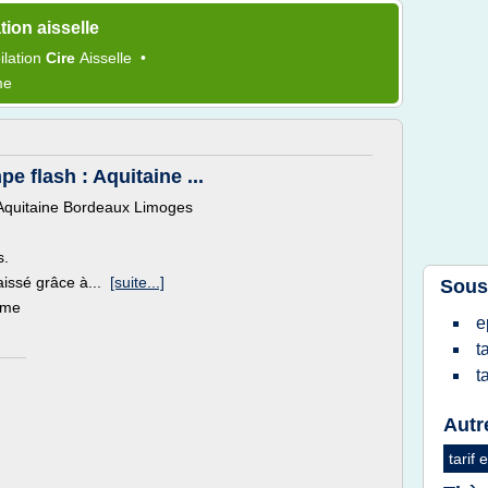
tion aisselle
pilation
Cire
Aisselle
•
me
mpe flash : Aquitaine ...
 : Aquitaine Bordeaux Limoges
s.
aissé grâce à...
[suite...]
Sous
ème
e
t
t
Autr
tarif 