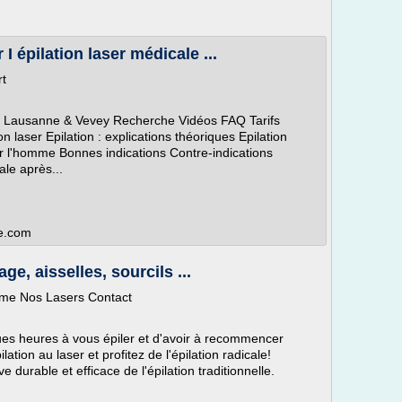
 I épilation laser médicale ...
rt
cale Lausanne & Vevey Recherche Vidéos FAQ Tarifs
 laser Epilation : explications théoriques Epilation
ur l'homme Bonnes indications Contre-indications
le après...
te.com
age, aisselles, sourcils ...
omme Nos Lasers Contact
es heures à vous épiler et d'avoir à recommencer
tion au laser et profitez de l'épilation radicale!
ve durable et efficace de l'épilation traditionnelle.