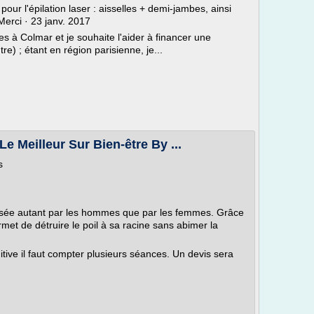
pour l'épilation laser : aisselles + demi-jambes, ainsi
Merci · 23 janv. 2017
des à Colmar et je souhaite l'aider à financer une
re) ; étant en région parisienne, je...
Le Meilleur Sur Bien-être By ...
s
tilisée autant par les hommes que par les femmes. Grâce
ermet de détruire le poil à sa racine sans abimer la
nitive il faut compter plusieurs séances. Un devis sera