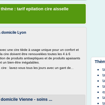
thème : tarif epilation cire aisselle
 à domicile Lyon
 avec une cire tiède à usage unique pour un confort et
a cire doivent être renouvelées toutes les 4 à 6
ation de produits antiseptiques et de produits apaisants
Thèm
t un bien-être inégalables.
cire : lavez-vous tous les jours avec un gant de...
t
t
t
t
e
t
 domicile Vienne - soins ...
t