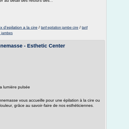
r au détail des retours des...
ix d'epilation a la cire
/
/
tarif epilation jambe cire
tarif
on jambes
nnemasse - Esthetic Center
 la lumière pulsée
Annemasse vous accueille pour une épilation à la cire ou
douleur, grâce au savoir-faire de nos esthéticiennes.