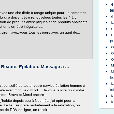
e
fe
s avec une cire tiède à usage unique pour un confort et
e
a cire doivent être renouvelées toutes les 4 à 6
ation de produits antiseptiques et de produits apaisants
t
t un bien-être inégalables.
e
cire : lavez-vous tous les jours avec un gant de...
e
pr
c
c
c
t
 Beauté, Epilation, Massage à ...
t
h
t
it conseillé de tester votre service épilation homme à
in
te avec mon vélo !!! lol ... Je vous félicite pour votre
isme. Bravo et Merci encore...
t
 j'habite depuis peu à Nouméa, j'ai opté pour la
t
 Le lieu se prête parfaitement à la relaxation, on
ise de RDV en ligne, on recoit...