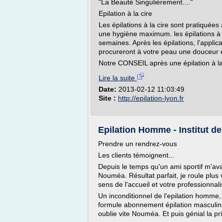
"La Beauté Singulièrement...."
Epilation à la cire
Les épilations à la cire sont pratiquée
une hygiène maximum. les épilations à l
semaines. Après les épilations, l'applic
procureront à votre peau une douceur e
Notre CONSEIL après une épilation à la 
Lire la suite
Date:
2013-02-12 11:03:49
Site :
http://epilation-lyon.fr
Epilation Homme - Institut de
Prendre un rendrez-vous
Les clients témoignent...
Depuis le temps qu'un ami sportif m'ava
Nouméa. Résultat parfait, je roule plus vi
sens de l'accueil et votre professionnal
Un inconditionnel de l'epilation homme,
formule abonnement épilation masculine.
oublie vite Nouméa. Et puis génial la pr