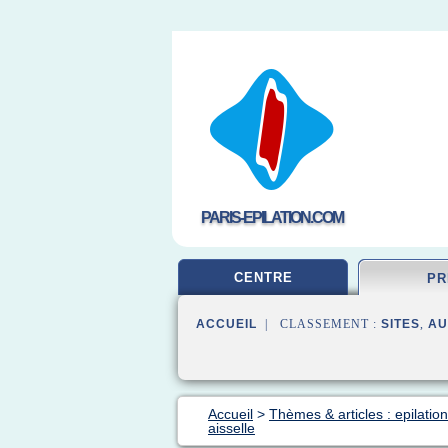
PARIS-EPILATION.COM
CENTRE
PR
ACCUEIL
| CLASSEMENT :
SITES
,
AU
Accueil
>
Thèmes & articles : epilation
aisselle