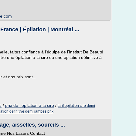
ee.com
rance | Épilation | Montréal ...
lle, faites confiance à l'équipe de l'Institut De Beauté
e une épilation à la cire ou une épilation définitive à
 et nos prix sont...
e
/
prix de l epilation a la cire
/
tarif epilation cire demi
lation definitive demi jambes prix
age, aisselles, sourcils ...
omme Nos Lasers Contact