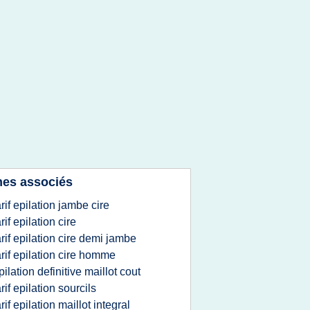
es associés
arif epilation jambe cire
arif epilation cire
arif epilation cire demi jambe
arif epilation cire homme
pilation definitive maillot cout
arif epilation sourcils
arif epilation maillot integral