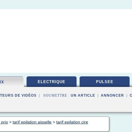
ELECTRIQUE
PULSEE
IX
TEURS DE VIDÉOS
| SOUMETTRE :
UN ARTICLE
|
ANNONCER
|
 prix
>
tarif epilation aisselle
>
tarif epilation cire