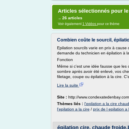
Articles sélectionnés pour le
26 articles
→
Voir également
1 Vidéos
pour ce thème
Combien coûte le sourcil, épilation
Epilation sourcils varie en prix à cause de
demande du technicien en épilation à la
Fonction
Même si c'est une idée fausse que les 
sombre après avoir été enlevé, vos ch
filetage, coupe ou épilation à la cire. C'e
Lire la suite
Site :
http://www.condexatedenbay.co
Thèmes liés :
l'epilation a la cire ch
l'epilation a la cire
/
prix de l epilation a 
épilation cire, chaude froide,b