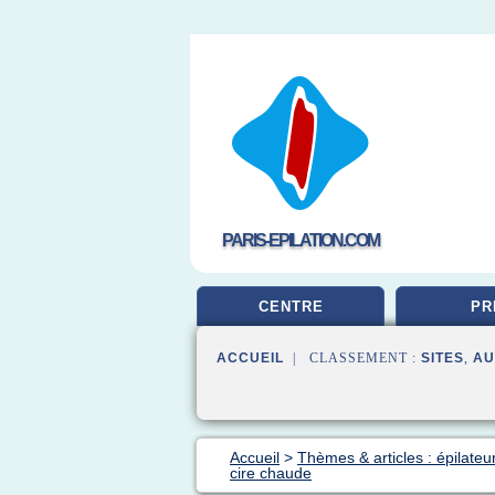
PARIS-EPILATION.COM
CENTRE
PR
ACCUEIL
| CLASSEMENT :
SITES
,
AU
Accueil
>
Thèmes & articles : épilateu
cire chaude