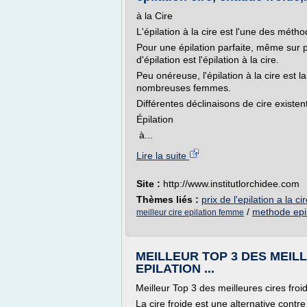
à la Cire
L'épilation à la cire est l'une des méth
Pour une épilation parfaite, même sur p
d'épilation est l'épilation à la cire.
Peu onéreuse, l'épilation à la cire est 
nombreuses femmes.
Différentes déclinaisons de cire exist
Épilation
à...
Lire la suite
Site :
http://www.institutlorchidee.com
Thèmes liés :
prix de l'epilation a la ci
/
methode epil
meilleur cire epilation femme
MEILLEUR TOP 3 DES MEI
EPILATION ...
Meilleur Top 3 des meilleures cires froid
La cire froide est une alternative cont