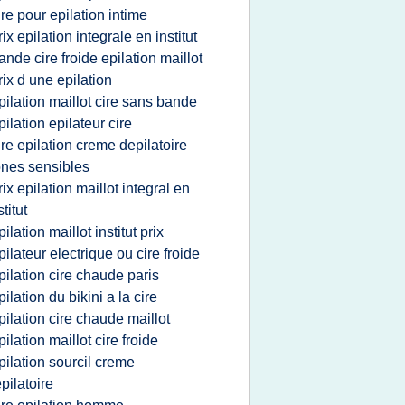
ire pour epilation intime
rix epilation integrale en institut
ande cire froide epilation maillot
rix d une epilation
pilation maillot cire sans bande
pilation epilateur cire
ire epilation creme depilatoire
nes sensibles
rix epilation maillot integral en
stitut
pilation maillot institut prix
pilateur electrique ou cire froide
pilation cire chaude paris
pilation du bikini a la cire
pilation cire chaude maillot
pilation maillot cire froide
pilation sourcil creme
pilatoire