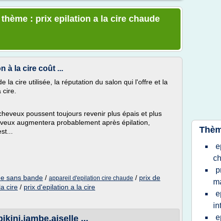
 thème : prix epilation a la cire chaude
 à la cire coût ...
 la cire utilisée, la réputation du salon qui l'offre et la
 cire.
cheveux poussent toujours revenir plus épais et plus
eveux augmentera probablement après épilation,
Thèm
st...
e
c
m
p
aude sans bande
/
/
prix de
appareil d'epilation cire chaude
ma
la cire
/
prix d'epilation a la cire
e
in
e
ikini,jambe,aiselle ...