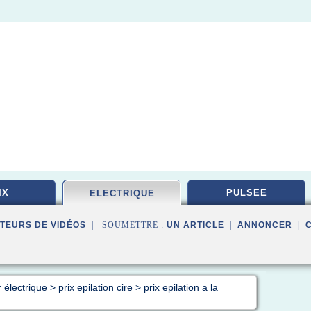
IX
PULSEE
ELECTRIQUE
TEURS DE VIDÉOS
| SOUMETTRE :
UN ARTICLE
|
ANNONCER
|
r électrique
>
prix epilation cire
>
prix epilation a la