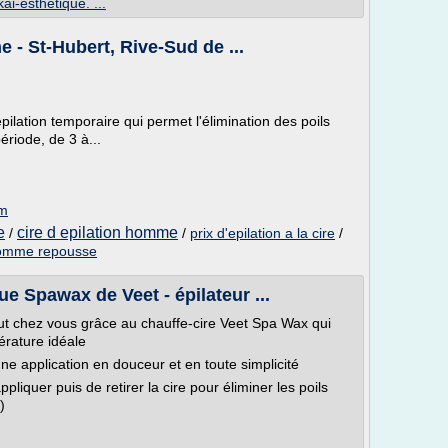
ai-esthetique. ...
e - St-Hubert, Rive-Sud de ...
épilation temporaire qui permet l'élimination des poils
riode, de 3 à...
om
e
cire d epilation homme
/
/
prix d'epilation a la cire
/
 homme repousse
ue Spawax de Veet - épilateur ...
tut chez vous grâce au chauffe-cire Veet Spa Wax qui
pérature idéale
ne application en douceur et en toute simplicité
ppliquer puis de retirer la cire pour éliminer les poils
)