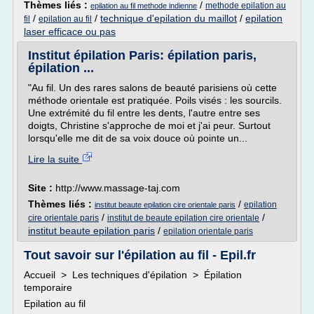
Thèmes liés :
/
methode epilation au
epilation au fil methode indienne
/
/
technique d'epilation du maillot
/
epilation
fil
epilation au fil
laser efficace ou pas
Institut épilation Paris: épilation paris,
épilation ...
"Au fil. Un des rares salons de beauté parisiens où cette
méthode orientale est pratiquée. Poils visés : les sourcils.
Une extrémité du fil entre les dents, l'autre entre ses
doigts, Christine s'approche de moi et j'ai peur. Surtout
lorsqu'elle me dit de sa voix douce où pointe un...
Lire la suite
Site :
http://www.massage-taj.com
Thèmes liés :
/
epilation
institut beaute epilation cire orientale paris
/
/
cire orientale paris
institut de beaute epilation cire orientale
institut beaute epilation paris
/
epilation orientale paris
Tout savoir sur l'épilation au fil - Epil.fr
Accueil > Les techniques d'épilation > Épilation
temporaire
Epilation au fil