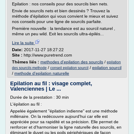
Epilation : nos conseils pour des sourcils bien nets.
Envie de sourcils nets et bien dessinés ? Trouvez la
méthode d'épilation qui vous convient le mieux et suivez
nos conseils pour une ligne de sourcils parfaite.
Première nouvelle : la tendance est au sourcil naturel ,
même un peu wild. Exit les sourcils ultra-épilés...
Lire la suite
Date:
2017-11-27 18:27:22
Site :
http://www.puretrend.com
Thèmes liés :
methodes d'epilation des sourcils
/
epilation
/
/
epilation sourcil
des sourcils methode
conseil epilation sourcil
/
methode d'epilation naturelle
Epilation au fil : visage complet,
Valenciennes | Le ...
Durée de la prestation : 30 min
L'épilation au fil :
Appelée également "épilation indienne" est une méthode
millénaire. On la redécouvre aujourd'hui car elle est
appréciée pour sa rapidité et sa précision. Elle permet de
renforcer et d'harmoniser la ligne naturelle des sourcils, en
éliminant le duvet ou les poils périphériques de façon