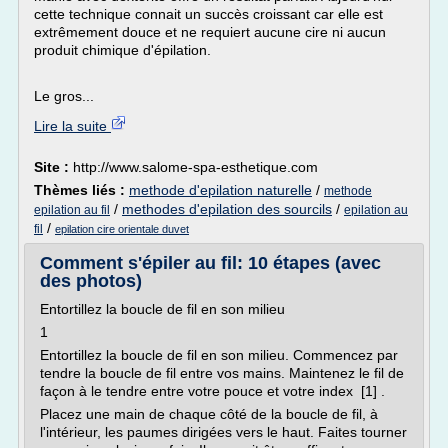
cette technique connait un succès croissant car elle est
extrêmement douce et ne requiert aucune cire ni aucun
produit chimique d'épilation.
Le gros...
Lire la suite
Site :
http://www.salome-spa-esthetique.com
Thèmes liés :
methode d'epilation naturelle
/
methode
/
methodes d'epilation des sourcils
/
epilation au fil
epilation au
/
fil
epilation cire orientale duvet
Comment s'épiler au fil: 10 étapes (avec
des photos)
Entortillez la boucle de fil en son milieu
1
Entortillez la boucle de fil en son milieu. Commencez par
tendre la boucle de fil entre vos mains. Maintenez le fil de
façon à le tendre entre votre pouce et votre index [1] .
Placez une main de chaque côté de la boucle de fil, à
l'intérieur, les paumes dirigées vers le haut. Faites tourner