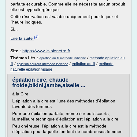
parfaite et durable. Comme elle ne nécessite aucun produit
elle est hypoallergénique.
Cette réservation est valable uniquement pour le jour et
l'heure indiqués.
Si...
Lire la suite
Site :
https://www.le-bienetre.fr
Thèmes liés :
/
methode epilation au
epilation au fil methode indienne
/
/
/
fil
epilation au fil
methode
epilation sourcils methode indienne
naturelle epilation visage
épilation cire, chaude
froide,bikini,jambe,aiselle ...
à la Cire
L'épilation à la cire est l'une des méthodes d'épilation
favorite des femmes.
Pour une épilation parfaite, même sur poils courts,
la meilleure technique d'épilation est l'épilation à la cire.
Peu onéreuse, l'épilation à la cire est la méthode
d'épilation pour laquelle fondent de nombreuses femmes.