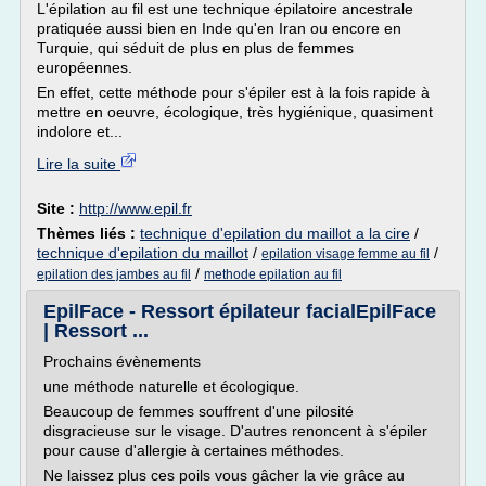
L'épilation au fil est une technique épilatoire ancestrale
pratiquée aussi bien en Inde qu'en Iran ou encore en
Turquie, qui séduit de plus en plus de femmes
européennes.
En effet, cette méthode pour s'épiler est à la fois rapide à
mettre en oeuvre, écologique, très hygiénique, quasiment
indolore et...
Lire la suite
Site :
http://www.epil.fr
Thèmes liés :
technique d'epilation du maillot a la cire
/
technique d'epilation du maillot
/
/
epilation visage femme au fil
/
epilation des jambes au fil
methode epilation au fil
EpilFace - Ressort épilateur facialEpilFace
| Ressort ...
Prochains évènements
une méthode naturelle et écologique.
Beaucoup de femmes souffrent d'une pilosité
disgracieuse sur le visage. D'autres renoncent à s'épiler
pour cause d'allergie à certaines méthodes.
Ne laissez plus ces poils vous gâcher la vie grâce au