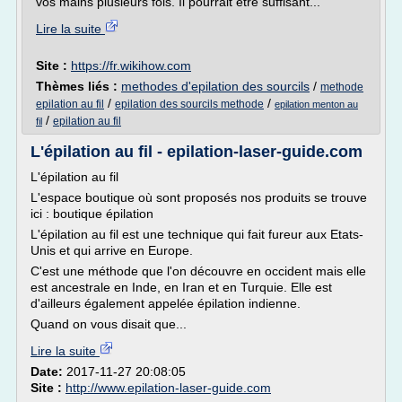
vos mains plusieurs fois. Il pourrait être suffisant...
Lire la suite
Site :
https://fr.wikihow.com
Thèmes liés :
methodes d'epilation des sourcils
/
methode
/
/
epilation au fil
epilation des sourcils methode
epilation menton au
/
epilation au fil
fil
L'épilation au fil - epilation-laser-guide.com
L'épilation au fil
L'espace boutique où sont proposés nos produits se trouve
ici : boutique épilation
L'épilation au fil est une technique qui fait fureur aux Etats-
Unis et qui arrive en Europe.
C'est une méthode que l'on découvre en occident mais elle
est ancestrale en Inde, en Iran et en Turquie. Elle est
d'ailleurs également appelée épilation indienne.
Quand on vous disait que...
Lire la suite
Date:
2017-11-27 20:08:05
Site :
http://www.epilation-laser-guide.com