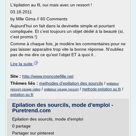
L'épilation au fil, oui mais avec un ressort !
03.18.2011
by Mlle Gima // 60 Comments
Aujourd'hui on fait dans la devinette simple et pourtant
compliquée. Et c'est toujours un objet dédié à la beauté (si,
c'est promis !)
Comme à chaque fois, je modère les commentaires pour ne
pas laisser apparaitre trop vite la bonne réponse. N'oubliez
pas de me dire ce qu'est l'objet ET à quoi il...
Lire la suite
Site :
http://www.moncotefille.net
Thèmes liés :
methodes d'epilation des sourcils
/
epilateur
/
/
/
methode epilation au fil
ressort visage video
epilateur visage ressort
epilation au fil
Epilation des sourcils, mode d'emploi -
Puretrend.com
Epilation des sourcils, mode d'emploi
0 partage
Partager sur pinterest