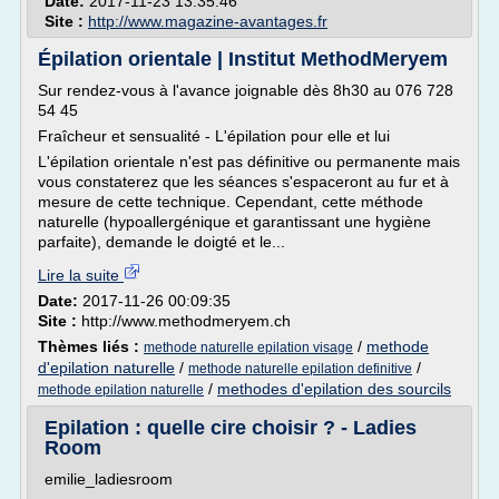
Date:
2017-11-23 13:35:46
Site :
http://www.magazine-avantages.fr
Épilation orientale | Institut MethodMeryem
Sur rendez-vous à l'avance joignable dès 8h30 au 076 728
54 45
Fraîcheur et sensualité - L'épilation pour elle et lui
L'épilation orientale n'est pas définitive ou permanente mais
vous constaterez que les séances s'espaceront au fur et à
mesure de cette technique. Cependant, cette méthode
naturelle (hypoallergénique et garantissant une hygiène
parfaite), demande le doigté et le...
Lire la suite
Date:
2017-11-26 00:09:35
Site :
http://www.methodmeryem.ch
Thèmes liés :
/
methode
methode naturelle epilation visage
d'epilation naturelle
/
/
methode naturelle epilation definitive
/
methodes d'epilation des sourcils
methode epilation naturelle
Epilation : quelle cire choisir ? - Ladies
Room
emilie_ladiesroom