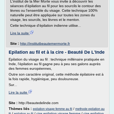
L'institut de la Mer Morte vous invite à découvrir les
séances d'épilation au fil pour les sourcils le contour des
lèvres ou l'ensemble du visage. Cette technique 100%
naturelle peut être appliquée sur toutes les zones du
visage, les sourcils, les lèvres et le menton.
Cette technique d'épilation indienne utilise...
Lire la suite
Site :
http://institutbeautemermorte.fr
Epilation au fil et à la cire - Beauté De L'Inde
Epilation du visage au fil : technique millénaire pratiquée en
Inde, l'épilation au fil gagne peu à peu ses galons auprès
des femmes européennes,
Outre son caractère original, cette méthode épilatoire est à
la fois rapide, hygiénique, peu douloureuse.
Sur...
Lire la suite
Site :
http://beautedelinde.com
Thèmes liés :
/
epilation visage femme au fil
methode epilation au
/
/
cire epilation visage femme
/
cire epilation
fil
epilation au fil