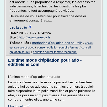
est abordé : Les proportions à respecter, les accessoires
indispensables, la technique, les questions les plus
fréquentes, le tout accompagné de vidéos.
Heureuse de vous retrouver pour traiter ce dossier
entièrement consacré aux...
Lire la suite
Date:
2017-11-27 18:42:24
Site :
http://www.carevox.fr
Thèmes liés :
methodes d'epilation des sourcils
/
conseil
/
/
conseil epilation sourcils femme
conseil
epilation sourcil video
/
epilation sourcil
epilation sourcil femme technique
L'ultime mode d'épilation pour ado -
edithelene.com
L'ultime mode d'épilation pour ado
La mode d'une peau lisse sans poil est très recherchée
aujourd'hui et les adolescents sont les premiers à vouloir
faire disparaître leurs poils. Aussi fins et pâles puissent-ils
être, ces poils ne sont pas tolérés. Les jeunes filles se
comparent entre elles; une amie se...
Lire la suite