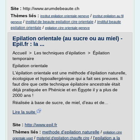
Site :
http://www.arumdebeaute.ch
Thèmes liés :
/
institut epilation orientale geneve
institut epilation au fil
/
/
institut de beaute epilation cire orientale
institut beaute
geneve
/
epilation orientale
epilation cire orientale geneve
Epilation orientale (au sucre ou au miel) -
Epil.fr : la ...
Accueil > Les techniques d'épilation > Épilation
temporaire
Epilation orientale
L'épilation orientale est une méthode d'épilation naturelle,
écologique et hypoallergénique qui a fait ses preuves. Il
faut dire que cette technique épilatoire ancestrale était
déjà pratiquée en Phénicie et en Égypte il y a plus de
2000 ans !
Réalisée à base de sucre, de miel, d'eau et de...
Lire la suite
Site :
http://www.epil.fr
Thèmes liés :
methode d'epilation naturelle
/
epilation cire
/
/
l'epilation a la
materiel d'epilation chauffe cire
orientale veet