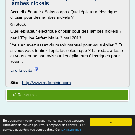
jambes nickels
Accueil / Beauté / Soins corps / Quel épilateur électrique
choisir pour des jambes nickels ?
© iStock
Quel épilateur électrique choisir pour des jambes nickels ?
par L'Equipe Aufeminin le 2 mai 2013
Vous en avez assez du rasoir manuel pour vous épiler ? Et
si vous vous tentiez l'épilateur électrique ? La rédac a testé
et vous donne son avis sur les épilateurs électriques pour
vous...
Lire la suite
Site :
http://www.aufeminin.com
41 Ressources
En poursuivant votre navigation sur ce site, vous acceptez
Thèmes associés
X
l'utilisation de cookies pour vous proposer des contenus et
services adaptés à vos centres d'intérêts.
En savoir plus
methode epilation naturelle