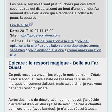
Les peaux sensibles sont plus touchées par ces effets
secondaires qui disparaissent au bout d'une journée. Au
moment d'enlever la cire qui a tendance à coller à la
peau, la peau est...
Lire la suite
Date:
2017-10-27 17:16:09
Site :
http://guide-epilation.com
Thèmes liés :
prix de l'epilation a la cire
/
prix de l
epilation a la cire
/
cire epilation creme depilatoire zones
sensibles
/
prix d'epilation a la cire
/
creme apres epilation
cire
Epicare : le ressort magique - Belle au Far
Ouest
Ce petit ressort a envahi les blogs le mois dernier... J'étais
plutôt sceptique, j'avais hâte de l'essayer ! Plusieurs
marques en commercialisent, mais aujourd'hui je vais vous
parler du ressort Epicare.
Après des mois de décoloration de mon duvet, j'ai décidé
d'arrêter et d'épiler. Alors j'ai testé avec une cire à chauffer
au micro-onde (avec bandes), je n'ai pas réussi à tout...