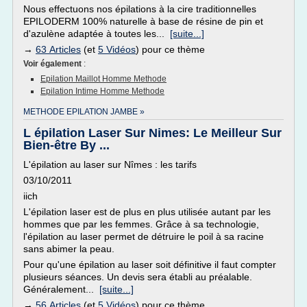
Nous effectuons nos épilations à la cire traditionnelles
EPILODERM 100% naturelle à base de résine de pin et
d'azulène adaptée à toutes les...
[suite...]
→
63 Articles
(et
5 Vidéos
) pour ce thème
Voir également
:
Epilation Maillot Homme Methode
Epilation Intime Homme Methode
METHODE EPILATION JAMBE »
L épilation Laser Sur Nimes: Le Meilleur Sur
Bien-être By ...
L'épilation au laser sur Nîmes : les tarifs
03/10/2011
iich
L'épilation laser est de plus en plus utilisée autant par les
hommes que par les femmes. Grâce à sa technologie,
l'épilation au laser permet de détruire le poil à sa racine
sans abimer la peau.
Pour qu'une épilation au laser soit définitive il faut compter
plusieurs séances. Un devis sera établi au préalable.
Généralement...
[suite...]
→
56 Articles
(et
5 Vidéos
) pour ce thème