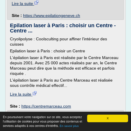
Lire la suite
Site :
https://www.epilationgeneve.ch
Epilation laser à Paris : choisir un Centre -
Centre ...
Cryolipolyse : Coolsculting pour affiner l'intérieur des
cuisses
Epilation laser à Paris : choisir un Centre
L'épilation laser à Paris est réalisée par le Centre Marceau
depuis 2001. Avec 25 000 actes réalisés par an, le Centre
Marceau peut dire que la méthode est efficace et parfois
risquée .
L'épilation laser à Paris au Centre Marceau est réalisée
sous contrôle médical effectif...
Lire la suite
Site :
https://centremarceau.com
Épilation à la cire à Montréal, Rosemont |
En poursuivant votre navigation sur ce site, vous acceptez
X
Technique d ...
l'utilisation de cookies pour vous proposer des contenus et
services adaptés à vos centres d'intérêts.
En savoir plus
L'épilation à la cire tiède