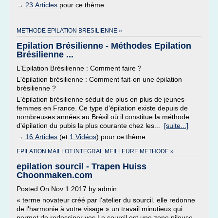
→
23 Articles
pour ce thème
METHODE EPILATION BRESILIENNE »
Epilation Brésilienne - Méthodes Epilation
Brésilienne ...
L'Epilation Brésilienne : Comment faire ?
L'épilation brésilienne : Comment fait-on une épilation
brésilienne ?
L'épilation brésilienne séduit de plus en plus de jeunes
femmes en France. Ce type d'épilation existe depuis de
nombreuses années au Brésil où il constitue la méthode
d'épilation du pubis la plus courante chez les...
[suite...]
→
16 Articles
(et
1 Vidéos
) pour ce thème
EPILATION MAILLOT INTEGRAL MEILLEURE METHODE »
epilation sourcil - Trapen Huiss
Choonmaken.com
Posted On Nov 1 2017 by admin
« terme novateur créé par l'atelier du sourcil. elle redonne
de l'harmonie à votre visage » un travail minutieux qui
permet de redessiner vos.Le sourcil est une zone pileuse