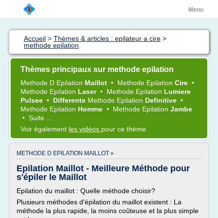
Menu
Accueil
>
Thèmes & articles : epilateur a cire
>
methode epilation
Thèmes principaux sur methode epilation
Methode
D
Epilation
Maillot
•
Methode Epilation
Cire
•
Methode Epilation
Laser
•
Methode Epilation
Lumiere
Pulsee
•
Differente
Methode Epilation
Definitive
•
Methode Epilation
Homme
•
Methode Epilation
Jambe
•
Suite ...
Voir également
les vidéos
pour ce thème
METHODE D EPILATION MAILLOT »
Epilation Maillot - Meilleure Méthode pour
s'épiler le Maillot
Epilation du maillot : Quelle méthode choisir?
Plusieurs méthodes d'épilation du maillot existent : La
méthode la plus rapide, la moins coûteuse et la plus simple