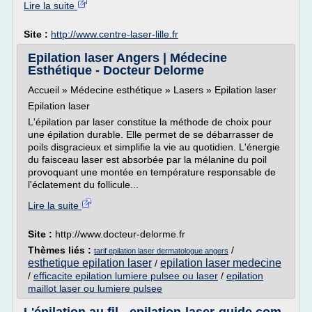
Lire la suite
Site :
http://www.centre-laser-lille.fr
Epilation laser Angers | Médecine
Esthétique - Docteur Delorme
Accueil » Médecine esthétique » Lasers » Epilation laser
Epilation laser
L'épilation par laser constitue la méthode de choix pour
une épilation durable. Elle permet de se débarrasser de
poils disgracieux et simplifie la vie au quotidien. L'énergie
du faisceau laser est absorbée par la mélanine du poil
provoquant une montée en température responsable de
l'éclatement du follicule...
Lire la suite
Site :
http://www.docteur-delorme.fr
Thèmes liés :
/
tarif epilation laser dermatologue angers
esthetique epilation laser
epilation laser medecine
/
/
efficacite epilation lumiere pulsee ou laser
/
epilation
maillot laser ou lumiere pulsee