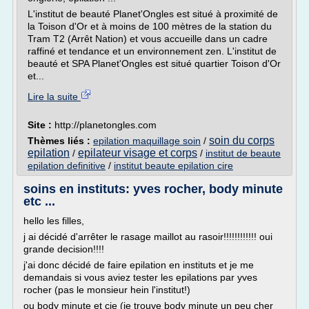
L'institut de beauté Planet'Ongles est situé à proximité de
la Toison d'Or et à moins de 100 mètres de la station du
Tram T2 (Arrêt Nation) et vous accueille dans un cadre
raffiné et tendance et un environnement zen. L'institut de
beauté et SPA Planet'Ongles est situé quartier Toison d'Or
et...
Lire la suite
Site :
http://planetongles.com
soin du corps
Thèmes liés :
epilation maquillage soin
/
epilation
epilateur visage et corps
/
/
institut de beaute
epilation definitive
/
institut beaute epilation cire
soins en instituts: yves rocher, body minute
etc ...
hello les filles,
j ai décidé d'arrêter le rasage maillot au rasoir!!!!!!!!!!!! oui
grande decision!!!!
j'ai donc décidé de faire epilation en instituts et je me
demandais si vous aviez tester les epilations par yves
rocher (pas le monsieur hein l'institut!)
ou body minute et cie (je trouve body minute un peu cher