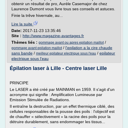
obtenir un résultat de pro, Aurèle Casemajor de chez
Laurence Dumont vous livre tous ses conseils et astuces.
Finie la trêve hivernale, au...
Lire la suite
Date:
2017-11-23 13:35:46
Site :
http://www.magazine-avantages.fr
Thèmes liés :
/
gommage avant ou apres epilation maillot
/
l'epilation a la cire chaude
gommage avant epilation maillot
sans bande
/
/
epilateur
meilleur epilateur electrique sous l'eau
electrique sous l'eau
Épilation laser à Lille - Centre laser Lille
PRINCIPE
Le LASER a été créé par MAINMAN en 1959. Il s'agit d'un
acronyme qui signifie : Amplification Lumineuse par
Emission Stimulée de Radiations.
Il entraîne la destruction, par un effet thermique ciblé, des
cellules responsables de la pousse des poils : l'objectif est
de chauffer « sélectivement » la racine des poils pour la
détruire durablement, sans endommager les tissus...