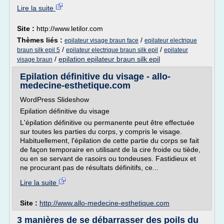
Lire la suite
Site :
http://www.letilor.com
Thèmes liés :
/
epilateur visage braun face
epilateur electrique
/
/
braun silk epil 5
epilateur electrique braun silk epil
epilateur
/
epilation epilateur braun silk epil
visage braun
Epilation définitive du visage - allo-
medecine-esthetique.com
WordPress Slideshow
Epilation définitive du visage
L'épilation définitive ou permanente peut être effectuée
sur toutes les parties du corps, y compris le visage.
Habituellement, l'épilation de cette partie du corps se fait
de façon temporaire en utilisant de la cire froide ou tiède,
ou en se servant de rasoirs ou tondeuses. Fastidieux et
ne procurant pas de résultats définitifs, ce...
Lire la suite
Site :
http://www.allo-medecine-esthetique.com
3 manières de se débarrasser des poils du