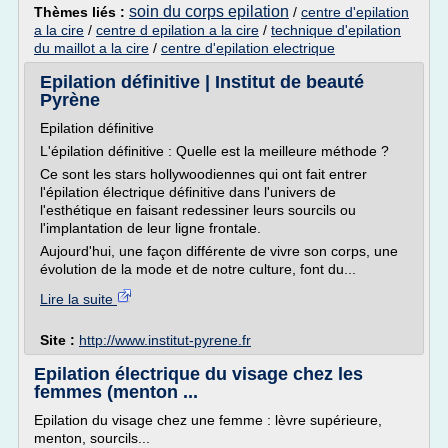
soin du corps epilation
Thèmes liés :
/
centre d'epilation
a la cire
/
centre d epilation a la cire
/
technique d'epilation
du maillot a la cire
/
centre d'epilation electrique
Epilation définitive | Institut de beauté
Pyrène
Epilation définitive
L'épilation définitive : Quelle est la meilleure méthode ?
Ce sont les stars hollywoodiennes qui ont fait entrer
l'épilation électrique définitive dans l'univers de
l'esthétique en faisant redessiner leurs sourcils ou
l'implantation de leur ligne frontale.
Aujourd'hui, une façon différente de vivre son corps, une
évolution de la mode et de notre culture, font du...
Lire la suite
Site :
http://www.institut-pyrene.fr
Epilation électrique du visage chez les
femmes (menton ...
Epilation du visage chez une femme : lèvre supérieure,
menton, sourcils...