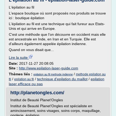
L'épilation au fil - epilation-laser-guide.com
L'épilation au fil
L'espace boutique où sont proposés nos produits se trouve
ici : boutique épilation
L'épilation au fil est une technique qui fait fureur aux Etats-
Unis et qui arrive en Europe.
C'est une méthode que l'on découvre en occident mais elle
est ancestrale en Inde, en Iran et en Turquie. Elle est
d'ailleurs également appelée épilation indienne.
Quand on vous disait que...
Lire la suite
Date:
2017-11-27 20:08:05
Site :
http://www.epilation-laser-guide.com
Thèmes liés :
/
methode epilation au
epilation au fil methode indienne
/
/
technique d'epilation du maillot
/
epilation
fil
epilation au fil
laser efficace ou pas
http://planetongles.com/
Institut de Beauté Planet'Ongles
Institut de Beauté Planet'Ongles est spécialiste en
amincissement, soins visages, soins corps, maquillage,
onglerie, épilation ...