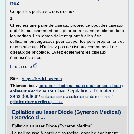
nez
Couper les poils avec des ciseaux
1
Cherchez une paire de ciseaux propre. Le bout des ciseaux
doit être suffisamment petit pour entrer sans problème dans
les narines. Les lames doivent quant à elles être
suffisamment aiguisées pour couper les poils proprement et
d'un seul coup. N'utilisez pas de ciseaux communs et de
ciseaux de bricolage. Évitez également les ciseaux
émoussés à bout...
Lire la suite
Site :
https://fr.wikihow.com
Thèmes liés :
epilateur electrique sans douleur sous l'eau
/
epilation a l'epilateur
epilateur electrique sous l'eau
/
sans douleur
/
/
epilation pince a epiler temps de repousse
epilation pince a epiler repousse
Epilation au laser Diode (Syneron Medical)
I Service d ...
Epilation au laser Diode (Syneron Medical)
Le poil pousse à partir de sa racine, appelée également