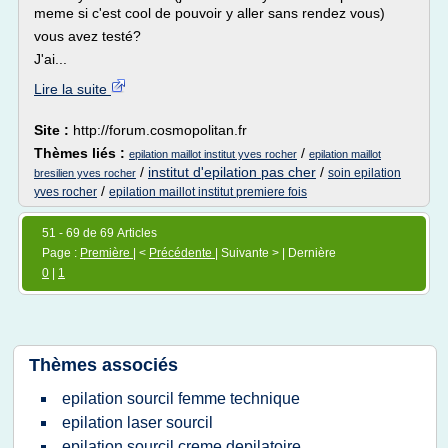
meme si c'est cool de pouvoir y aller sans rendez vous)
vous avez testé?
J'ai...
Lire la suite
Site :
http://forum.cosmopolitan.fr
Thèmes liés :
/
epilation maillot institut yves rocher
epilation maillot
/
institut d'epilation pas cher
/
soin epilation
bresilien yves rocher
/
yves rocher
epilation maillot institut premiere fois
51 - 69 de 69 Articles
Page :
Première
| <
Précédente
| Suivante > | Dernière
0
|
1
Thèmes associés
epilation sourcil femme technique
epilation laser sourcil
epilation sourcil creme depilatoire